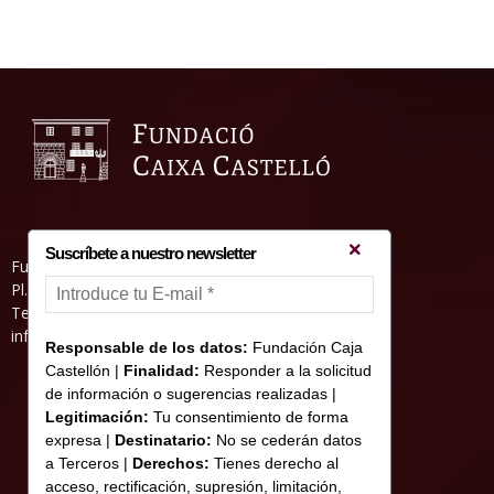
Suscríbete a nuestro newsletter
Fundació Caixa Castelló • Casa Abadía
Pl. de l’Herba, s/nº. 12001 Castelló de la Plana
Telèfon 964 232 551 • Fax 964 231 550
informacion@fundacioncajacastellon.es
Responsable de los datos:
Fundación Caja
Castellón |
Finalidad:
Responder a la solicitud
de información o sugerencias realizadas |
Legitimación:
Tu consentimiento de forma
expresa |
Destinatario:
No se cederán datos
a Terceros |
Derechos:
Tienes derecho al
acceso, rectificación, supresión, limitación,