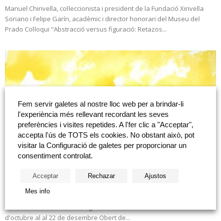
Manuel Chirivella, col·leccionista i president de la Fundació Xirivella
Soriano i Felipe Garín, acadèmic i director honorari del Museu del
Prado Col·loqui "Abstracció versus figuració: Retazos...
Fem servir galetes al nostre lloc web per a brindar-li
l'experiència més rellevant recordant les seves
preferències i visites repetides. A l'fer clic a "Acceptar",
accepta l'ús de TOTS els cookies. No obstant això, pot
visitar la Configuració de galetes per proporcionar un
consentiment controlat.
Abstracció versus figuració: Retazos
Acceptar
Rechazar
Ajustos
d’col·lecció «Fundación Chirivella Soriano»
Mes info
Fundación Chirivella Soriano: Abstracció versus figuració "Retazos
d'una col·lecció" Sala San Miguel de la Fundació Caixa Castelló. Del 18
d'octubre al al 22 de desembre Obert de...