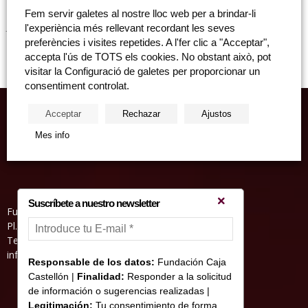
Cicle “Els imprescindibles de San Miguel” en La Llum de la Memòria
Fem servir galetes al nostre lloc web per a brindar-li
Jesús de Vicente Quartet: "La Llum de la memòria" Dijous, 13 de juny,
l'experiència més rellevant recordant les seves
Sala...
preferències i visites repetides. A l'fer clic a "Acceptar",
accepta l'ús de TOTS els cookies. No obstant això, pot
visitar la Configuració de galetes per proporcionar un
consentiment controlat.
Acceptar
Rechazar
Ajustos
Mes info
Suscríbete a nuestro newsletter
Fundació Caixa Castelló • Casa Abadía
Pl. de l’Herba, s/nº. 12001 Castelló de la Plana
Telèfon 964 232 551 • Fax 964 231 550
informacion@fundacioncajacastellon.es
Responsable de los datos:
Fundación Caja
Castellón |
Finalidad:
Responder a la solicitud
de información o sugerencias realizadas |
Legitimación:
Tu consentimiento de forma