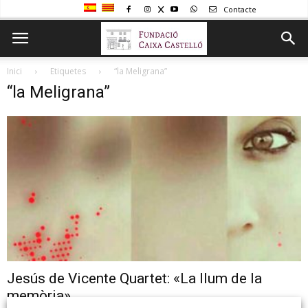
Contacte
Inici
Etiquetes
“la Meligrana”
“la Meligrana”
Jesús de Vicente Quartet: «La llum de la
memòria»