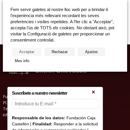
i...
Fem servir galetes al nostre lloc web per a brindar-li
Cicle “Art, Innovació i Tecnologia” Jornada Performance coordinada
l'experiència més rellevant recordant les seves
per Bartolomé Ferrando: "Ana, Héctor, Kira, Alba i Daniel" Sala San
preferències i visites repetides. A l'fer clic a "Acceptar",
Miguel, dimarts, 12 de desembre, 19:30 hores Activitat organitzada...
accepta l'ús de TOTS els cookies. No obstant això, pot
visitar la Configuració de galetes per proporcionar un
consentiment controlat.
Acceptar
Rechazar
Ajustos
Mes info
Suscríbete a nuestro newsletter
Fundació Caixa Castelló • Casa Abadía
Pl. de l’Herba, s/nº. 12001 Castelló de la Plana
Telèfon 964 232 551 • Fax 964 231 550
informacion@fundacioncajacastellon.es
Responsable de los datos:
Fundación Caja
Castellón |
Finalidad:
Responder a la solicitud