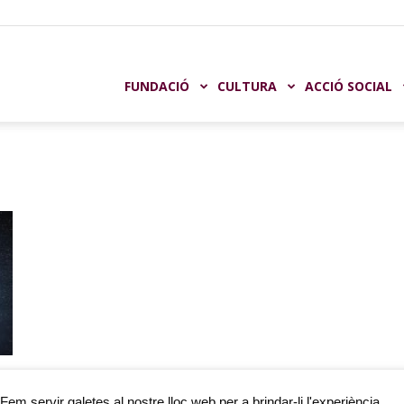
undación
FUNDACIÓ
CULTURA
ACCIÓ SOCIAL
aja
astellón
Fem servir galetes al nostre lloc web per a brindar-li l'experiència