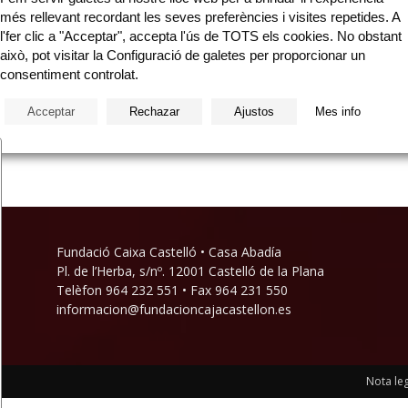
més rellevant recordant les seves preferències i visites repetides. A
l'fer clic a "Acceptar", accepta l'ús de TOTS els cookies. No obstant
això, pot visitar la Configuració de galetes per proporcionar un
eu
consentiment controlat.
Acceptar
Rechazar
Ajustos
Mes info
Fundació Caixa Castelló • Casa Abadía
Pl. de l’Herba, s/nº. 12001 Castelló de la Plana
Telèfon 964 232 551 • Fax 964 231 550
informacion@fundacioncajacastellon.es
Nota leg