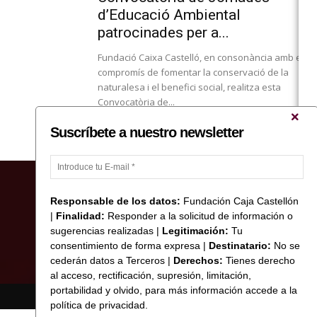
d’Educació Ambiental
patrocinades per a...
Fundació Caixa Castelló, en consonància amb el s
compromís de fomentar la conservació de la
naturalesa i el benefici social, realitza esta
Convocatòria de...
Suscríbete a nuestro newsletter
Responsable de los datos:
Fundación Caja Castellón
|
Finalidad:
Responder a la solicitud de información o
sugerencias realizadas |
Legitimación:
Tu
consentimiento de forma expresa |
Destinatario:
No se
cederán datos a Terceros |
Derechos:
Tienes derecho
al acceso, rectificación, supresión, limitación,
portabilidad y olvido, para más información accede a la
© Copyright 2017 Fundació Caixa Castelló
política de privacidad.