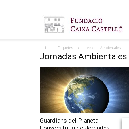
F
Inici
Etiquetes
Jornadas Ambientales
C
Jornadas Ambientales
C
Guardians del Planeta:
Convocatòria de Jornades