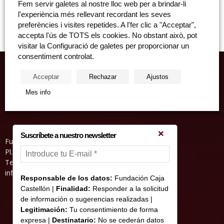
Fem servir galetes al nostre lloc web per a brindar-li
Sala d'Actes de l'Edificio Hucha, dijous, 14 de febrer, 19:30 hores
l'experiència més rellevant recordant les seves
Entrada lliure fins a completar aforament Javier Mariscal és un...
preferències i visites repetides. A l'fer clic a "Acceptar",
accepta l'ús de TOTS els cookies. No obstant això, pot
visitar la Configuració de galetes per proporcionar un
consentiment controlat.
Acceptar
Rechazar
Ajustos
Mes info
Suscríbete a nuestro newsletter
Fundació Caixa Castelló • Casa Abadía
Pl. de l’Herba, s/nº. 12001 Castelló de la Plana
Telèfon 964 232 551 • Fax 964 231 550
informacion@fundacioncajacastellon.es
Responsable de los datos:
Fundación Caja
Castellón |
Finalidad:
Responder a la solicitud
de información o sugerencias realizadas |
Legitimación:
Tu consentimiento de forma
expresa |
Destinatario:
No se cederán datos