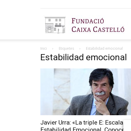
F
Inici
Etiquetes
Estabilidad emocional
C
Estabilidad emocional
C
Javier Urra: «La triple E: Escala d
Estabilidad Emocional. Conocers