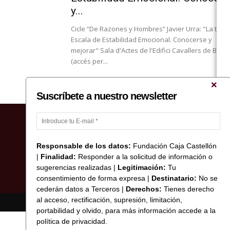
y...
Cicle “De Razones y Hombres” Javier Urra: "La triple
Escala de Estabilidad Emocional. Conocerse y
mejorar" Sala d'Actes de l'Edifici Cavallers de Bank
(accés per...
Suscríbete a nuestro newsletter
Responsable de los datos:
Fundación Caja Castellón
|
Finalidad:
Responder a la solicitud de información o
sugerencias realizadas |
Legitimación:
Tu
consentimiento de forma expresa |
Destinatario:
No se
cederán datos a Terceros |
Derechos:
Tienes derecho
al acceso, rectificación, supresión, limitación,
© Copyright 2017 Fundació Caixa Castelló
portabilidad y olvido, para más información accede a la
política de privacidad.