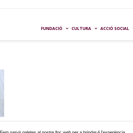
undación
FUNDACIÓ
CULTURA
ACCIÓ SOCIAL
aja
astellón
e
e
Fem servir galetes al nostre lloc web per a brindar-li l'experiència