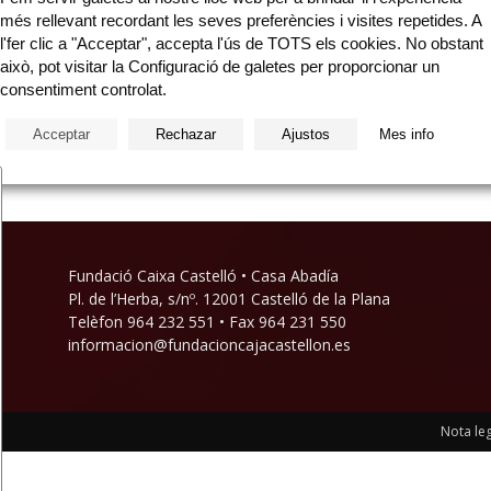
més rellevant recordant les seves preferències i visites repetides. A
l'fer clic a "Acceptar", accepta l'ús de TOTS els cookies. No obstant
 E:
això, pot visitar la Configuració de galetes per proporcionar un
consentiment controlat.
ia
Acceptar
Rechazar
Ajustos
Mes info
Fundació Caixa Castelló • Casa Abadía
Pl. de l’Herba, s/nº. 12001 Castelló de la Plana
Telèfon 964 232 551 • Fax 964 231 550
informacion@fundacioncajacastellon.es
Nota leg