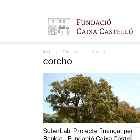
F
Inici
Etiquetes
Corcho
C
corcho
C
SuberLab: Projecte finançat per
Bankia i Fundació Caixa Castelló