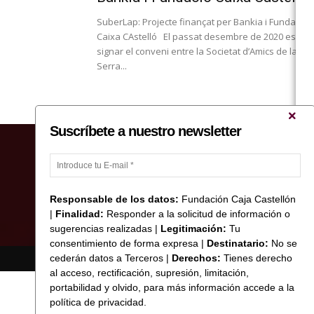
SuberLap: Projecte finançat per Bankia i Fundació
Caixa CAstelló El passat desembre de 2020 es va
signar el conveni entre la Societat d’Amics de la
Serra...
Suscríbete a nuestro newsletter
Responsable de los datos:
Fundación Caja Castellón
|
Finalidad:
Responder a la solicitud de información o
sugerencias realizadas |
Legitimación:
Tu
consentimiento de forma expresa |
Destinatario:
No se
cederán datos a Terceros |
Derechos:
Tienes derecho
© Copyright 2017 Fundació Caixa Castelló
al acceso, rectificación, supresión, limitación,
portabilidad y olvido, para más información accede a la
política de privacidad.