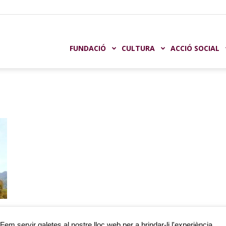
undación
FUNDACIÓ
CULTURA
ACCIÓ SOCIAL
aja
astellón
Fem servir galetes al nostre lloc web per a brindar-li l'experiència