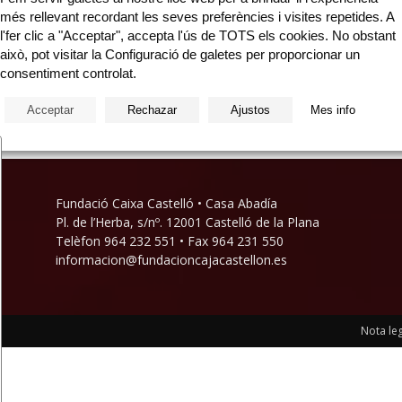
més rellevant recordant les seves preferències i visites repetides. A
l'fer clic a "Acceptar", accepta l'ús de TOTS els cookies. No obstant
això, pot visitar la Configuració de galetes per proporcionar un
consentiment controlat.
Acceptar
Rechazar
Ajustos
Mes info
Fundació Caixa Castelló • Casa Abadía
Pl. de l’Herba, s/nº. 12001 Castelló de la Plana
Telèfon 964 232 551 • Fax 964 231 550
informacion@fundacioncajacastellon.es
Nota leg