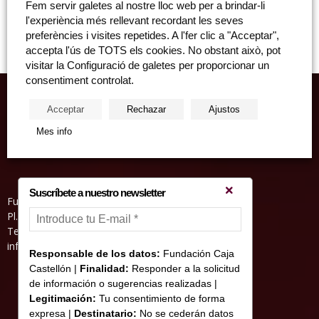
Fem servir galetes al nostre lloc web per a brindar-li
"Ballar en el museu" Dijous, 19 de maig, 19.30 hores. Sala San Miguel
l'experiència més rellevant recordant les seves
de la Fundació Caixa Castelló...
preferències i visites repetides. A l'fer clic a "Acceptar",
accepta l'ús de TOTS els cookies. No obstant això, pot
visitar la Configuració de galetes per proporcionar un
consentiment controlat.
Acceptar
Rechazar
Ajustos
Mes info
Suscríbete a nuestro newsletter
Fundació Caixa Castelló • Casa Abadía
Pl. de l’Herba, s/nº. 12001 Castelló de la Plana
Telèfon 964 232 551 • Fax 964 231 550
informacion@fundacioncajacastellon.es
Responsable de los datos:
Fundación Caja
Castellón |
Finalidad:
Responder a la solicitud
de información o sugerencias realizadas |
Legitimación:
Tu consentimiento de forma
expresa |
Destinatario:
No se cederán datos