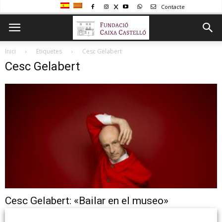
Contacte
Inici
Etiquetes
Cesc Gelabert
Cesc Gelabert
Cesc Gelabert: «Bailar en el museo»
Cicle de xarrades-col·loqui "En primera persona" Cesc Gelabert: