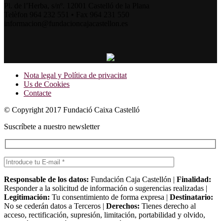
Pl. de l’Herba, s/nº. 12001 Castelló de la Plana
Telèfon 964 232 551 • Fax 964 231 550
informacion@fundacioncajacastellon.es
Nota legal y Política de privacitat
Us de Cookies
Contacte
© Copyright 2017 Fundació Caixa Castelló
Suscríbete a nuestro newsletter
Responsable de los datos:
Fundación Caja Castellón |
Finalidad:
Responder a la solicitud de información o sugerencias realizadas |
Legitimación:
Tu consentimiento de forma expresa |
Destinatario:
No se cederán datos a Terceros |
Derechos:
Tienes derecho al
acceso, rectificación, supresión, limitación, portabilidad y olvido,