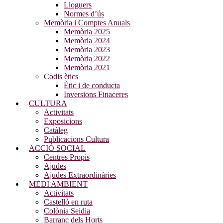
Lloguers
Normes d’ús
Memòria i Comptes Anuals
Memòria 2025
Memòria 2024
Memòria 2023
Memòria 2022
Memòria 2021
Codis ètics
Ètic i de conducta
Inversions Finaceres
CULTURA
Activitats
Exposicions
Catàleg
Publicacions Cultura
ACCIÓ SOCIAL
Centres Propis
Ajudes
Ajudes Extraordinàries
MEDI AMBIENT
Activitats
Castelló en ruta
Colònia Seidia
Barranc dels Horts