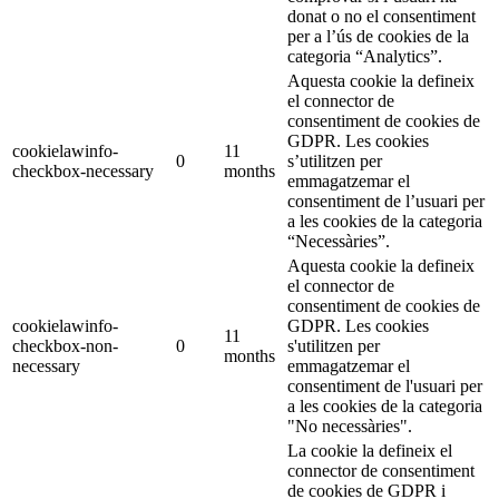
donat o no el consentiment
per a l’ús de cookies de la
categoria “Analytics”.
Aquesta cookie la defineix
el connector de
consentiment de cookies de
GDPR. Les cookies
cookielawinfo-
11
0
s’utilitzen per
checkbox-necessary
months
emmagatzemar el
consentiment de l’usuari per
a les cookies de la categoria
“Necessàries”.
Aquesta cookie la defineix
el connector de
consentiment de cookies de
cookielawinfo-
GDPR. Les cookies
11
checkbox-non-
0
s'utilitzen per
months
necessary
emmagatzemar el
consentiment de l'usuari per
a les cookies de la categoria
"No necessàries".
La cookie la defineix el
connector de consentiment
de cookies de GDPR i