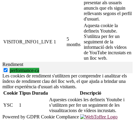
presentar als usuaris
anuncis que els siguin
rellevants segons el perfil
d'usuari.
Aquesta cookie la
defineix Youtube.
S'utilitza per fer un
5
VISITOR_INFO1_LIVE
1
seguiment de la
months
informació dels vídeos
de YouTube incrustats en
un lloc web.
Rendiment
performance-ca
Les cookies de rendiment s'utilitzen per comprendre i analitzar els
índexs de rendiment clau del lloc web, el que ajuda a brindar una
millor experiència d'usuari als visitants.
Cookie
Tipus
Durada
Descripció
Aquestes cookies les defineix Youtube i
YSC
1
s’utilitzen per fer un seguiment de les
visualitzacions de vídeos incrustats.
Powered by GDPR Cookie Compliance