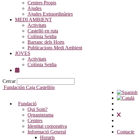
Centres Propis
Ajudes
Ajudes Extraordinàries
MEDI AMBIENT
Activitats
Castelló en ruta
Colònia Seidia
Barranc dels Horts
Publicacions Medi Ambient
JOVES
Activitats
Colònia Seidia
Cercar
Fundación Caja Castellón
Fundació
Qui Som?
Organigrama
Centres
Identitat corporativa
Informació General
Contacte
Horaris