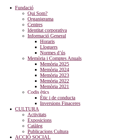
Fundació
Qui Som?
Organigrama
Centres
Identitat corporativa
Informació General
Horaris
Lloguers
Normes d’ús
Memòria i Comptes Anuals
Memòria 2025
Memòria 2024
Memòria 2023
Memòria 2022
Memòria 2021
Codis ètics
Ètic i de conducta
Inversions Finaceres
CULTURA
Activitats
Exposicions
Catàleg
Publicacions Cultura
ACCIÓ SOCIAL