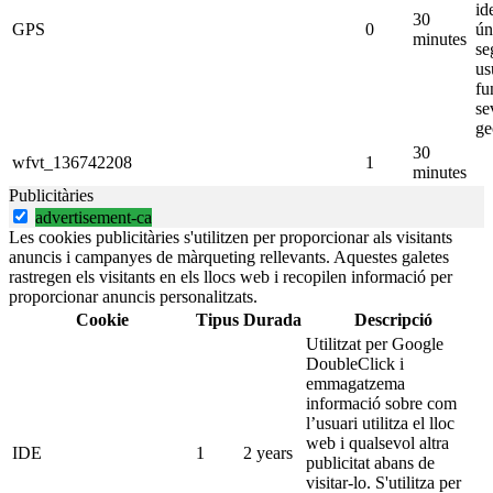
id
30
GPS
0
ún
minutes
se
us
fu
se
ge
30
wfvt_136742208
1
minutes
Publicitàries
advertisement-ca
Les cookies publicitàries s'utilitzen per proporcionar als visitants
anuncis i campanyes de màrqueting rellevants. Aquestes galetes
rastregen els visitants en els llocs web i recopilen informació per
proporcionar anuncis personalitzats.
Cookie
Tipus
Durada
Descripció
Utilitzat per Google
DoubleClick i
emmagatzema
informació sobre com
l’usuari utilitza el lloc
web i qualsevol altra
IDE
1
2 years
publicitat abans de
visitar-lo. S'utilitza per