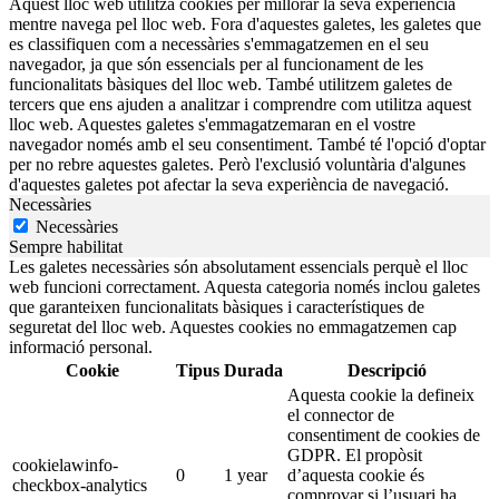
Aquest lloc web utilitza cookies per millorar la seva experiència
mentre navega pel lloc web. Fora d'aquestes galetes, les galetes que
es classifiquen com a necessàries s'emmagatzemen en el seu
navegador, ja que són essencials per al funcionament de les
funcionalitats bàsiques del lloc web. També utilitzem galetes de
tercers que ens ajuden a analitzar i comprendre com utilitza aquest
lloc web. Aquestes galetes s'emmagatzemaran en el vostre
navegador només amb el seu consentiment. També té l'opció d'optar
per no rebre aquestes galetes. Però l'exclusió voluntària d'algunes
d'aquestes galetes pot afectar la seva experiència de navegació.
Necessàries
Necessàries
Sempre habilitat
Les galetes necessàries són absolutament essencials perquè el lloc
web funcioni correctament. Aquesta categoria només inclou galetes
que garanteixen funcionalitats bàsiques i característiques de
seguretat del lloc web. Aquestes cookies no emmagatzemen cap
informació personal.
Cookie
Tipus
Durada
Descripció
Aquesta cookie la defineix
el connector de
consentiment de cookies de
GDPR. El propòsit
cookielawinfo-
0
1 year
d’aquesta cookie és
checkbox-analytics
comprovar si l’usuari ha