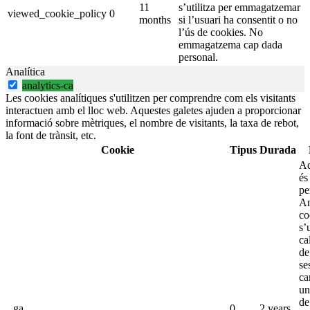
11
s’utilitza per emmagatzemar
viewed_cookie_policy
0
months
si l’usuari ha consentit o no
l’ús de cookies. No
emmagatzema cap dada
personal.
Analítica
analytics-ca
Les cookies analítiques s'utilitzen per comprendre com els visitants
interactuen amb el lloc web. Aquestes galetes ajuden a proporcionar
informació sobre mètriques, el nombre de visitants, la taxa de rebot,
la font de trànsit, etc.
Cookie
Tipus
Durada
Aq
és
pe
An
co
s’
ca
de
se
ca
un
de
_ga
0
2 years