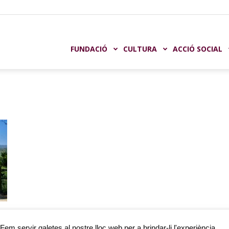
undación
FUNDACIÓ
CULTURA
ACCIÓ SOCIAL
aja
astellón
e
Fem servir galetes al nostre lloc web per a brindar-li l'experiència