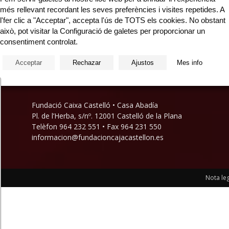
més rellevant recordant les seves preferències i visites repetides. A
l'fer clic a "Acceptar", accepta l'ús de TOTS els cookies. No obstant
e
això, pot visitar la Configuració de galetes per proporcionar un
consentiment controlat.
Acceptar
Rechazar
Ajustos
Mes info
Fundació Caixa Castelló • Casa Abadía
Pl. de l’Herba, s/nº. 12001 Castelló de la Plana
Telèfon 964 232 551 • Fax 964 231 550
informacion@fundacioncajacastellon.es
Nota leg