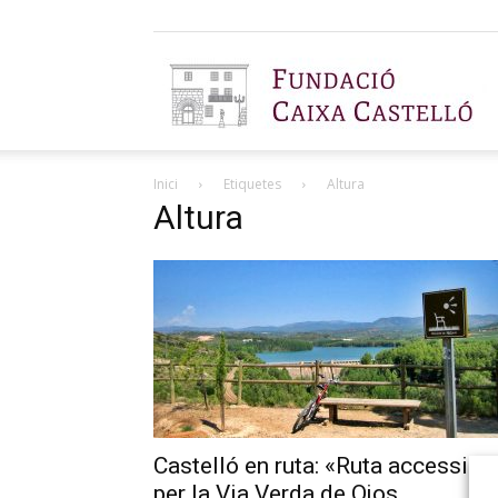
F
Inici
Etiquetes
Altura
C
Altura
C
Castelló en ruta: «Ruta accessibl
per la Via Verda de Ojos...