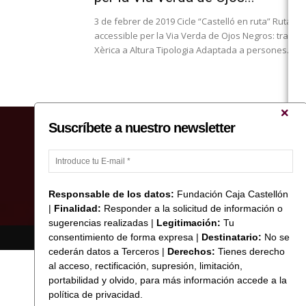
3 de febrer de 2019 Cicle “Castelló en ruta” Ruta
accessible per la Via Verda de Ojos Negros: tram d
Xèrica a Altura Tipologia Adaptada a persones...
Suscríbete a nuestro newsletter
Responsable de los datos:
Fundación Caja Castellón
|
Finalidad:
Responder a la solicitud de información o
sugerencias realizadas |
Legitimación:
Tu
consentimiento de forma expresa |
Destinatario:
No se
© Copyright 2017 Fundació Caixa Castelló
cederán datos a Terceros |
Derechos:
Tienes derecho
al acceso, rectificación, supresión, limitación,
portabilidad y olvido, para más información accede a la
política de privacidad.