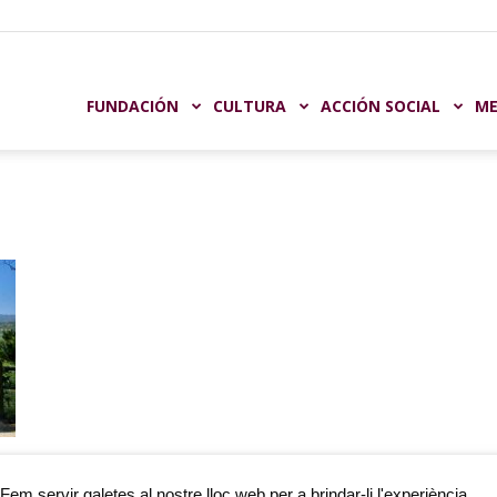
undación
FUNDACIÓN
CULTURA
ACCIÓN SOCIAL
ME
aja
astellón
e
Fem servir galetes al nostre lloc web per a brindar-li l'experiència