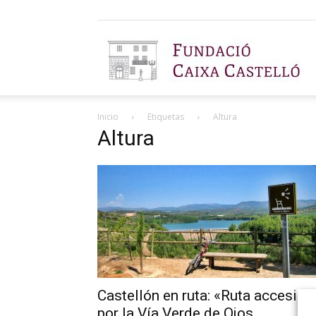
F
Inicio
Etiquetas
Altura
C
Altura
C
Castellón en ruta: «Ruta accesibl
por la Vía Verde de Ojos...