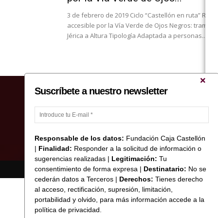
3 de febrero de 2019 Ciclo “Castellón en ruta” Ruta
accesible por la Vía Verde de Ojos Negros: tramo d
Jérica a Altura Tipología Adaptada a personas...
Suscríbete a nuestro newsletter
Responsable de los datos:
Fundación Caja Castellón
|
Finalidad:
Responder a la solicitud de información o
sugerencias realizadas |
Legitimación:
Tu
consentimiento de forma expresa |
Destinatario:
No se
© Copyright 2017 Fundació Caixa Castelló
cederán datos a Terceros |
Derechos:
Tienes derecho
al acceso, rectificación, supresión, limitación,
portabilidad y olvido, para más información accede a la
política de privacidad.