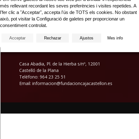
més rellevant recordant les seves preferències i visites repetides. A
l'fer clic a "Acceptar", accepta l'ús de TOTS els cookies. No obstant
e
això, pot visitar la Configuració de galetes per proporcionar un
consentiment controlat.
Acceptar
Rechazar
Ajustos
Mes info
Casa Abadia, Pl. de la Hierba s/nº, 12001
Castelló de la Plana
Teléfono: 964 23 25 51
Email: informacion@fundacioncajacastellon.es