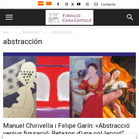
Contacte
Inici
Etiquetes
Abstracción
abstracción
Manuel Chirivella i Felipe Garín: «Abstracció
versus figuració: Retazos d’una col·lecció”