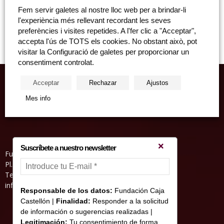
Manuel Chirivella, col·leccionista i president de la Fundació Xirivella
Fem servir galetes al nostre lloc web per a brindar-li
Soriano i Felipe Garín, acadèmic i director honorari del Museu del
l'experiència més rellevant recordant les seves
Prado Col·loqui "Abstracció versus figuració: Retazos...
preferències i visites repetides. A l'fer clic a "Acceptar",
accepta l'ús de TOTS els cookies. No obstant això, pot
visitar la Configuració de galetes per proporcionar un
consentiment controlat.
Acceptar
Rechazar
Ajustos
Mes info
Suscríbete a nuestro newsletter
Fundació Caixa Castelló • Casa Abadía
Pl. de l’Herba, s/nº. 12001 Castelló de la Plana
Telèfon 964 232 551 • Fax 964 231 550
informacion@fundacioncajacastellon.es
Responsable de los datos:
Fundación Caja
Castellón |
Finalidad:
Responder a la solicitud
de información o sugerencias realizadas |
Legitimación:
Tu consentimiento de forma