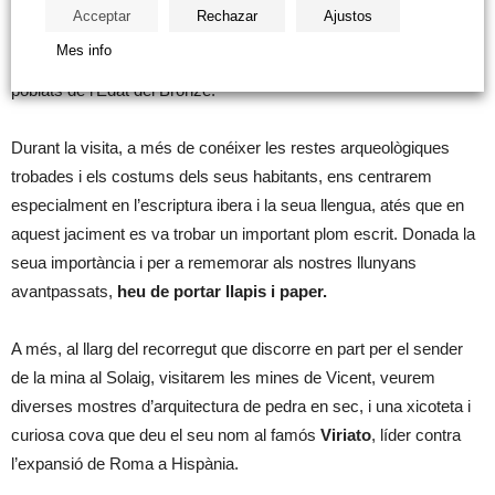
En aquesta ruta coneixerem el jaciment arqueològic del
poblat
Acceptar
Rechazar
Ajustos
ibèric del Solaig
, molt important en la seua època, encara que
Mes info
en la mateixa muntanya ja van existir prèviament altres dos
poblats de l’Edat del Bronze.
Durant la visita, a més de conéixer les restes arqueològiques
trobades i els costums dels seus habitants, ens centrarem
especialment en l’escriptura ibera i la seua llengua, atés que en
aquest jaciment es va trobar un important plom escrit. Donada la
seua importància i per a rememorar als nostres llunyans
avantpassats,
heu de portar llapis i paper.
A més, al llarg del recorregut que discorre en part per el sender
de la mina al Solaig, visitarem les mines de Vicent, veurem
diverses mostres d’arquitectura de pedra en sec, i una xicoteta i
curiosa cova que deu el seu nom al famós
Viriato
, líder contra
l’expansió de Roma a Hispània.