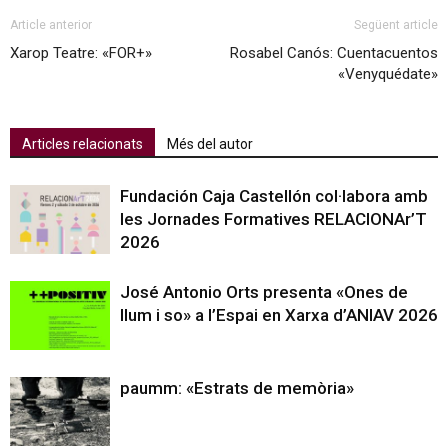
Article anterior
Següent article
Xarop Teatre: «FOR+»
Rosabel Canós: Cuentacuentos
«Venyquédate»
Articles relacionats
Més del autor
Fundación Caja Castellón col·labora amb
les Jornades Formatives RELACIONAr’T
2026
José Antonio Orts presenta «Ones de
llum i so» a l’Espai en Xarxa d’ANIAV 2026
paumm: «Estrats de memòria»