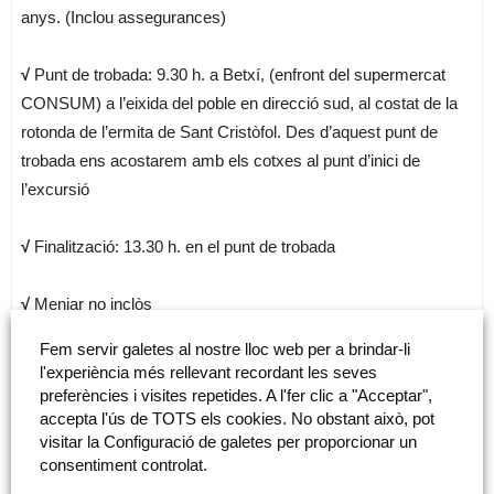
anys. (Inclou assegurances)
√
Punt de trobada: 9.30 h. a Betxí, (enfront del supermercat
CONSUM) a l’eixida del poble en direcció sud, al costat de la
rotonda de l’ermita de Sant Cristòfol. Des d’aquest punt de
trobada ens acostarem amb els cotxes al punt d’inici de
l’excursió
√
Finalització: 13.30 h. en el punt de trobada
√
Menjar no inclòs
Fem servir galetes al nostre lloc web per a brindar-li
l'experiència més rellevant recordant les seves
preferències i visites repetides. A l'fer clic a "Acceptar",
accepta l'ús de TOTS els cookies. No obstant això, pot
visitar la Configuració de galetes per proporcionar un
Descripció de l’activitat
consentiment controlat.