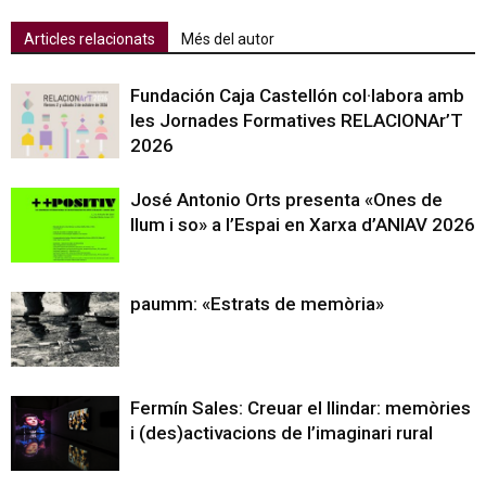
Articles relacionats
Més del autor
Fundación Caja Castellón col·labora amb
les Jornades Formatives RELACIONAr’T
2026
José Antonio Orts presenta «Ones de
llum i so» a l’Espai en Xarxa d’ANIAV 2026
paumm: «Estrats de memòria»
Fermín Sales: Creuar el llindar: memòries
i (des)activacions de l’imaginari rural