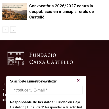
Convocatòria 2026/2027 contra la
despoblació en municipis rurals de
Castelló
Suscríbete a nuestro newsletter
Fundació Caixa Castelló • Casa Abadía
Pl. de l’Herba, s/nº. 12001 Castelló de la Plana
Telèfon 964 232 551 • Fax 964 231 550
informacion@fundacioncajacastellon.es
Responsable de los datos:
Fundación Caja
Castellón |
Finalidad:
Responder a la solicitud