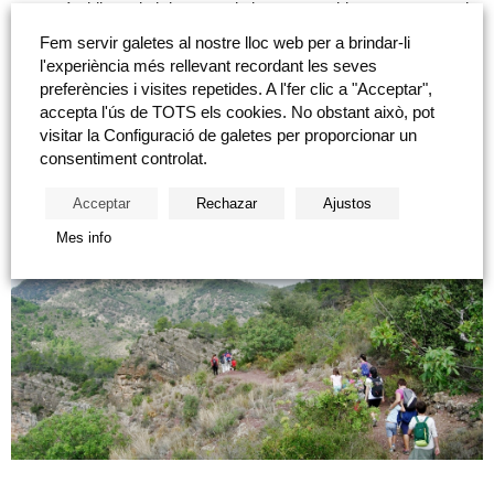
que serà obligatori el descens de la rampa subjectes a una corda
per a major seguretat.
Fem servir galetes al nostre lloc web per a brindar-li
l'experiència més rellevant recordant les seves
preferències i visites repetides. A l'fer clic a "Acceptar",
Posteriorment ens dirigirem al barranc d’Aigües Negres, que ens
accepta l'ús de TOTS els cookies. No obstant això, pot
oferirà racons de gran bellesa entre pins i sureres, com la font de
visitar la Configuració de galetes per proporcionar un
la Parra, i en finalitzar veurem la inscripció romana que es
consentiment controlat.
conserva en un talús de la carretera.
Acceptar
Rechazar
Ajustos
Mes info