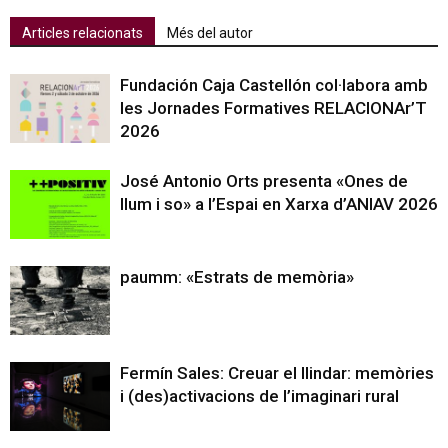
Articles relacionats
Més del autor
Fundación Caja Castellón col·labora amb
les Jornades Formatives RELACIONAr’T
2026
José Antonio Orts presenta «Ones de
llum i so» a l’Espai en Xarxa d’ANIAV 2026
paumm: «Estrats de memòria»
Fermín Sales: Creuar el llindar: memòries
i (des)activacions de l’imaginari rural