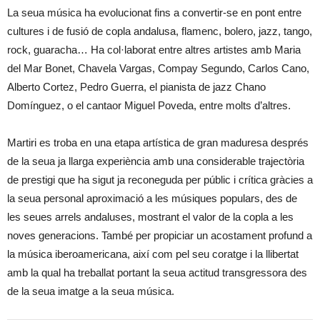
La seua música ha evolucionat fins a convertir-se en pont entre
cultures i de fusió de copla andalusa, flamenc, bolero, jazz, tango,
rock, guaracha… Ha col·laborat entre altres artistes amb Maria
del Mar Bonet, Chavela Vargas, Compay Segundo, Carlos Cano,
Alberto Cortez, Pedro Guerra, el pianista de jazz Chano
Domínguez, o el cantaor Miguel Poveda, entre molts d’altres.
Martiri es troba en una etapa artística de gran maduresa després
de la seua ja llarga experiència amb una considerable trajectòria
de prestigi que ha sigut ja reconeguda per públic i crítica gràcies a
la seua personal aproximació a les músiques populars, des de
les seues arrels andaluses, mostrant el valor de la copla a les
noves generacions. També per propiciar un acostament profund a
la música iberoamericana, així com pel seu coratge i la llibertat
amb la qual ha treballat portant la seua actitud transgressora des
de la seua imatge a la seua música.