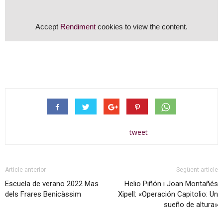
Accept
Rendiment
cookies to view the content.
tweet
Article anterior
Següent article
Escuela de verano 2022 Mas
Helio Piñón i Joan Montañés
dels Frares Benicàssim
Xipell: «Operación Capitolio: Un
sueño de altura»