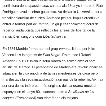
perfil d’una dona apassionada, casada als 19 anys i mare de Raúl
Rodríguez, avui celebrat guitarrista. Va deixar la Universitat per a
treballar d’auxiliar de clínica. Animada pel seu impuls creatiu va
entrar a formar part de
Jarcha
, un grup essencialment coral de
repertori andalucista que reflectia les ànsies de llibertat de la
transició en cançons com
Libertad sin ira
.
En 1984 Martirio forma part del grup
Veneno
, liderat per Kiko
Veneno i els integrants de
Pata Negra
: Raimundo i Rafael
Amador. En 1986 inicia la seua marxa en solitari amb el nom
artístic de
Martirio
. El personatge de Martirio era revolucionari: se
situava en la vida anodina de tantes mestresses de casa però
manifestava la seua insatisfacció, a un pas de la rebel·lió. Així, va
ser una de les intèrprets més originals del panorama musical
espanyol en els anys 80, i cançons com a
Sevillanas de los
bloques (Estoy atacá)
van triomfar en els mitjans.