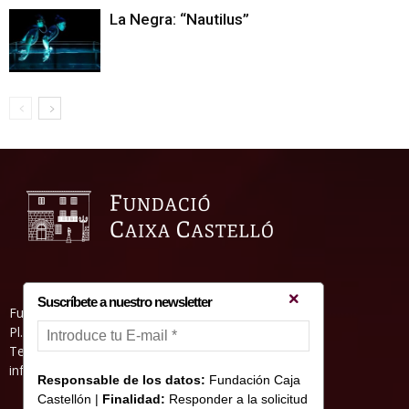
La Negra: “Nautilus”
Suscríbete a nuestro newsletter
Fundació Caixa Castelló • Casa Abadía
Pl. de l’Herba, s/nº. 12001 Castelló de la Plana
Telèfon 964 232 551 • Fax 964 231 550
informacion@fundacioncajacastellon.es
Responsable de los datos:
Fundación Caja
Castellón |
Finalidad:
Responder a la solicitud