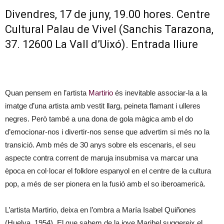
Divendres, 17 de juny, 19.00 hores. Centre
Cultural Palau de Vivel (Sanchis Tarazona,
37. 12600 La Vall d’Uixó). Entrada lliure
Quan pensem en l’artista
Martirio
és inevitable associar-la a la
imatge d’una artista amb vestit llarg, peineta flamant i ulleres
negres. Però també a una dona de gola màgica amb el do
d’emocionar-nos i divertir-nos sense que advertim si més no la
transició. Amb més de 30 anys sobre els escenaris, el seu
aspecte contra corrent de maruja insubmisa va marcar una
època en col·locar el folklore espanyol en el centre de la cultura
pop, a més de ser pionera en la fusió amb el so iberoamericà.
L’artista Martirio, deixa en l’ombra a María Isabel Quiñones
(Huelva, 1954). El que sabem de la jove Maribel suggereix el