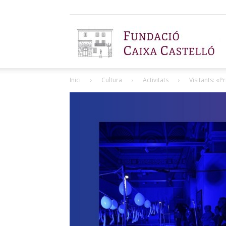
F
Inici
Cultura
Activitats
Visitants: «
C
C