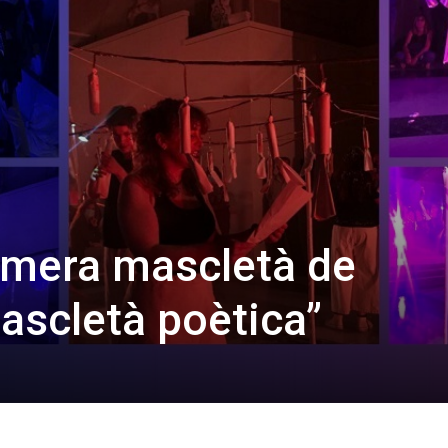
rimera mascletà de
scletà poètica”