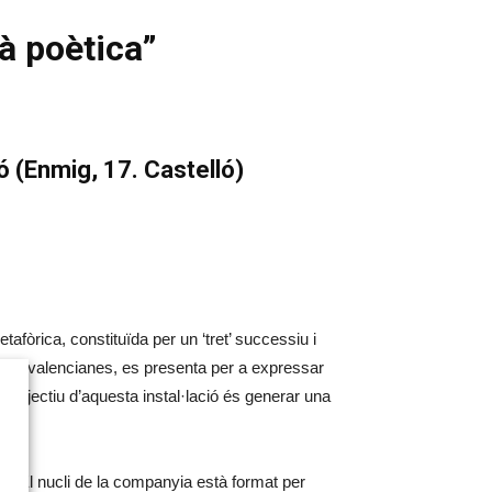
à poètica”
ó (Enmig, 17. Castelló)
afòrica, constituïda per un ‘tret’ successiu i
estes valencianes, es presenta per a expressar
’objectiu d’aquesta instal·lació és generar una
cs. El nucli de la companyia està format per