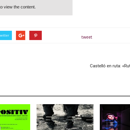
o view the content.
witter
tweet
Castelló en ruta: «R