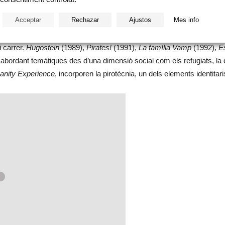
. Els seus espectacles es mouen entre el teatre de text, pirotècnia, a
Acceptar
Rechazar
Ajustos
Mes info
dialogar disciplines en les seues creacions, fonamentalment per a e es
i carrer.
Hugostein
(1989),
Pirates!
(1991),
La família Vamp
(1992),
Es
 abordant temàtiques des d’una dimensió social com els refugiats, la d
nity Experience
, incorporen la pirotècnia, un dels elements identita