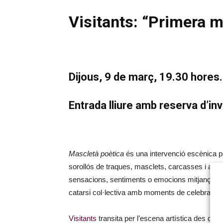
Visitants: “Primera 
Dijous, 9 de març, 19.30 hores.
Entrada lliure amb reserva d’in
Mascletà poètica
és una intervenció escènica par
sorollós de traques, masclets, carcasses i altr
sensacions, sentiments o emocions mitjançant les
catarsi col·lectiva amb moments de celebració a
Visitants
transita per l’escena artística des de 