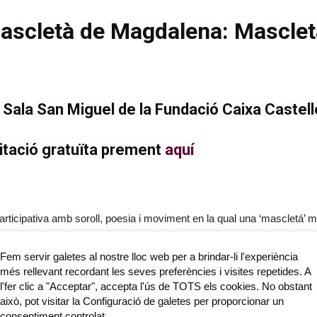
mascletà de Magdalena: Masclet
 Sala San Miguel de la Fundació Caixa Castell
vitació gratuïta prement
aquí
ticipativa amb soroll, poesia i moviment en la qual una ‘mascletá’ met
es elements pirotècnics organitzats en ascens rítmic, pròpia de les f
 paraules, els sons, el ritme, i especialment a través de la poesia. L
Fem servir galetes al nostre lloc web per a brindar-li l'experiència
més rellevant recordant les seves preferències i visites repetides. A
rtística.
l'fer clic a "Acceptar", accepta l'ús de TOTS els cookies. No obstant
això, pot visitar la Configuració de galetes per proporcionar un
1989 i des de llavors ha fomentat la cerca de nous llenguatges escèni
consentiment controlat.