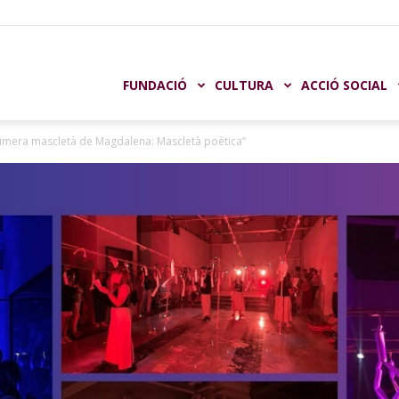
undación
FUNDACIÓ
CULTURA
ACCIÓ SOCIAL
Primera mascletà de Magdalena: Mascletà poètica”
aja
astellón