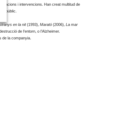
nimacions i intervencions. Han creat multitud de
pai públic.
tranys en la nit
(1993),
Marató
(2006),
La mar
estrucció de l’entorn, o l’Alzheimer.
ris de la companyia.