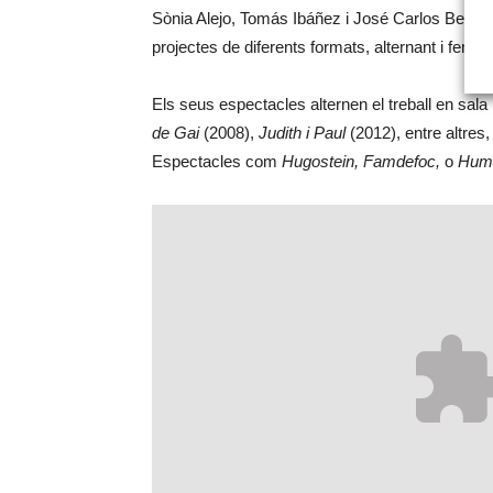
Sònia Alejo, Tomás Ibáñez i José Carlos Bellver
projectes de diferents formats, alternant i fent 
Els seus espectacles alternen el treball en sala 
de Gai
(2008),
Judith i Paul
(2012), entre altres,
Espectacles com
Hugostein, Famdefoc,
o
Huma