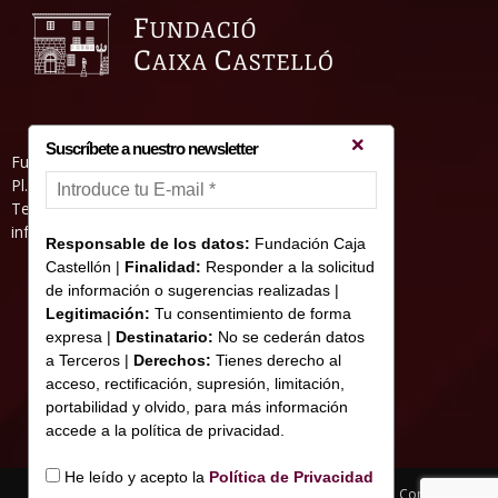
Suscríbete a nuestro newsletter
Fundació Caixa Castelló • Casa Abadía
Pl. de l’Herba, s/nº. 12001 Castelló de la Plana
Telèfon 964 232 551 • Fax 964 231 550
informacion@fundacioncajacastellon.es
Responsable de los datos:
Fundación Caja
Castellón |
Finalidad:
Responder a la solicitud
de información o sugerencias realizadas |
Legitimación:
Tu consentimiento de forma
expresa |
Destinatario:
No se cederán datos
a Terceros |
Derechos:
Tienes derecho al
acceso, rectificación, supresión, limitación,
portabilidad y olvido, para más información
accede a la política de privacidad.
He leído y acepto la
Política de Privacidad
Nota legal y Política de privacitat
Us de Cookies
Contacte