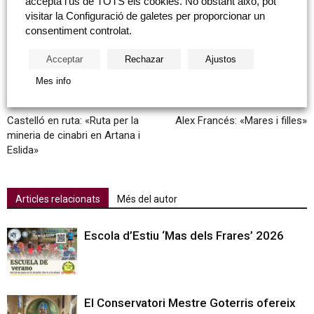
accepta l'ús de TOTS els cookies. No obstant això, pot
visitar la Configuració de galetes per proporcionar un
consentiment controlat.
tweet
Acceptar
Rechazar
Ajustos
Mes info
Article anterior
Següent article
Castelló en ruta: «Ruta per la
Alex Francés: «Mares i filles»
mineria de cinabri en Artana i
Eslida»
Articles relacionats
Més del autor
Escola d’Estiu ‘Mas dels Frares’ 2026
El Conservatori Mestre Goterris ofereix