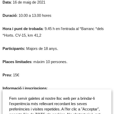
Data
: 16 de maig de 2021
Duració
: 10.00 a 13.00 hores
Hora i punt de trobada
: 9.45 h en l’entrada al *Barranc *dels
*Horts. CV-15, km 41,2
Participants:
Majors de 18 anys.
Places limitades
: màxim 10 persones.
Preu
: 15€
Informació i inscripcions
:
medioambiente@fundacioncajacastellon, telèfon 964 232 551
Fem servir galetes al nostre lloc web per a brindar-li
l'experiència més rellevant recordant les seves
preferències i visites repetides. A l'fer clic a "Acceptar",