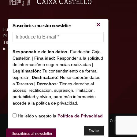
Suscríbete a nuestro newsletter
Fundació Caixa Castelló • Casa Abadía
Pl. de l’Herba, s/nº. 12001 Castelló de la Plana
Telèfon 964 232 551 • Fax 964 231 550
informacion@fundacioncajacastellon.es
Responsable de los datos:
Fundación Caja
Castellón |
Finalidad:
Responder a la solicitud
de información o sugerencias realizadas |
Legitimación:
Tu consentimiento de forma
expresa |
Destinatario:
No se cederán datos
a Terceros |
Derechos:
Tienes derecho al
acceso, rectificación, supresión, limitación,
portabilidad y olvido, para más información
accede a la política de privacidad.
He leído y acepto la
Política de Privacidad
Nota legal y Política de privacitat
Us de Cookies
Contacte
© Copyright 2017 Fundació Caixa Castelló
Suscribirse al newsletter