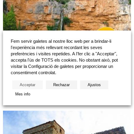
Fem servir galetes al nostre lloc web per a brindar-li
l'experiència més rellevant recordant les seves
preferències i visites repetides. A l'fer clic a "Acceptar",
accepta l'ús de TOTS els cookies. No obstant això, pot
Castelló en ruta: “El Castell i les Trinxeres de
visitar la Configuració de galetes per proporcionar un
consentiment controlat.
Vilamalur”
Acceptar
Rechazar
Ajustos
1 d'octubre de 2017 Ruta fácil. Recorregut per senda i pista de terra.
Dificultat baixa (5,5 quilòmetres anada i volta). Recomanada per a tots
Mes info
els públics. En...