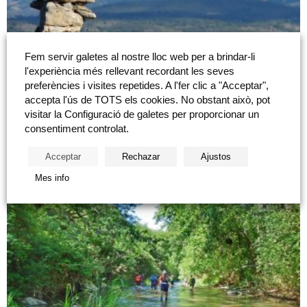
Fem servir galetes al nostre lloc web per a brindar-li
l'experiència més rellevant recordant les seves
Castelló en ruta: «Espadilla-Castell-Peña
preferències i visites repetides. A l'fer clic a "Acceptar",
Saganta»
accepta l'ús de TOTS els cookies. No obstant això, pot
visitar la Configuració de galetes per proporcionar un
14 d’octubre de 2018 "Cicle Castelló en ruta" Espadilla – Castell – Peña
consentiment controlat.
Saganta Tipologia o Senderista o Naturalesa o Cultural o
Familiar Dificultat Moderada. Recorregut circular de dificultat
Acceptar
Rechazar
Ajustos
moderada. Distància total: 12,7 kilòmetres Desnivell:...
Mes info