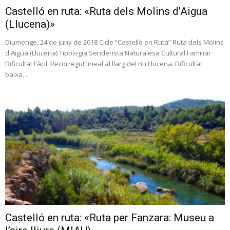
Castelló en ruta: «Ruta dels Molins d’Aigua
(Llucena)»
Diumenge, 24 de juny de 2018 Cicle “Castelló en Ruta” Ruta dels Molins
d'Aigua (Llucena) Tipologia Senderista Naturalesa Cultural Familiar
Dificultat Fàcil. Recorregut lineal al llarg del riu Llucena. Dificultat
baixa...
Castelló en ruta: «Ruta per Fanzara: Museu a