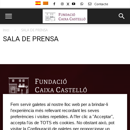
Contacte
Inici
SALA DE PRENSA
SALA DE PRENSA
Fem servir galetes al nostre lloc web per a brindar-li
l'experiència més rellevant recordant les seves
Fundació Caixa Castelló • Casa Abadía
preferències i visites repetides. A l'fer clic a "Acceptar",
Pl. de l’Herba, s/nº. 12001 Castelló de la Plana
accepta l'ús de TOTS els cookies. No obstant això, pot
Telèfon 964 232 551 • Fax 964 231 550
visitar la Configuració de galetes per proporcionar un