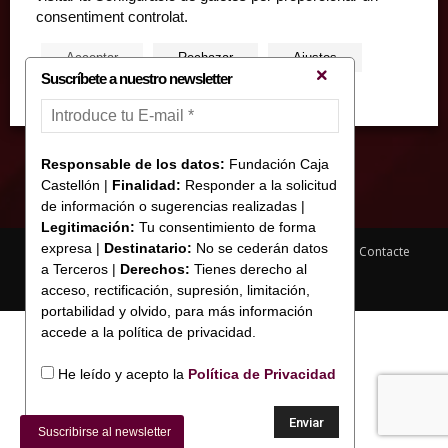
informacion@fundacioncajacastellon.es
consentiment controlat.
Acceptar
Rechazar
Ajustos
Suscríbete a nuestro newsletter
Mes info
Responsable de los datos:
Fundación Caja
Castellón |
Finalidad:
Responder a la solicitud
de información o sugerencias realizadas |
Legitimación:
Tu consentimiento de forma
expresa |
Destinatario:
No se cederán datos
Nota legal y Política de privacitat
Us de Cookies
Contacte
a Terceros |
Derechos:
Tienes derecho al
© Copyright 2017 Fundació Caixa Castelló
acceso, rectificación, supresión, limitación,
portabilidad y olvido, para más información
accede a la política de privacidad.
He leído y acepto la
Política de Privacidad
Suscribirse al newsletter