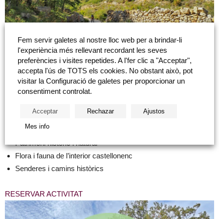
Fem servir galetes al nostre lloc web per a brindar-li
l'experiència més rellevant recordant les seves
preferències i visites repetides. A l'fer clic a "Acceptar",
accepta l'ús de TOTS els cookies. No obstant això, pot
En aquesta activitat descobrirem…
visitar la Configuració de galetes per proporcionar un
consentiment controlat.
Barranc dels Horts
Acceptar
Rechazar
Ajustos
Exemplars d’arbres monumentals
Mes info
Paratges d’especial valor ecològic
Patrimoni històric i natural
Flora i fauna de l’interior castellonenc
Senderes i camins històrics
RESERVAR ACTIVITAT