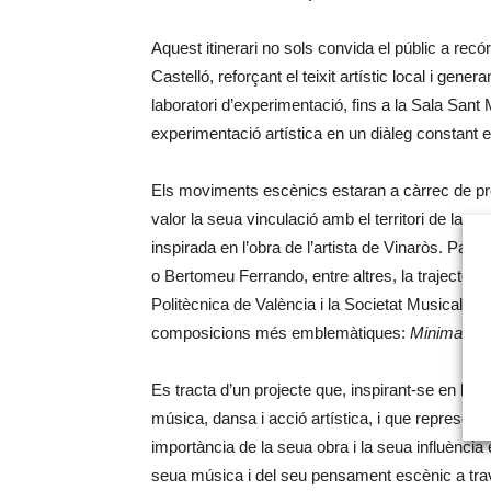
Aquest itinerari no sols convida el públic a rec
Castelló, reforçant el teixit artístic local i ge
laboratori d’experimentació, fins a la Sala Sant 
experimentació artística en un diàleg constant en
Els moviments escènics estaran a càrrec de pro
valor la seua vinculació amb el territori de la pr
inspirada en l’obra de l’artista de Vinaròs. Par
o Bertomeu Ferrando, entre altres, la trajectòri
Politècnica de València i la Societat Musical «
composicions més emblemàtiques:
Minimalet s
Es tracta d’un projecte que, inspirant-se en la cr
música, dansa i acció artística, i que represent
importància de la seua obra i la seua influènci
seua música i del seu pensament escènic a travé