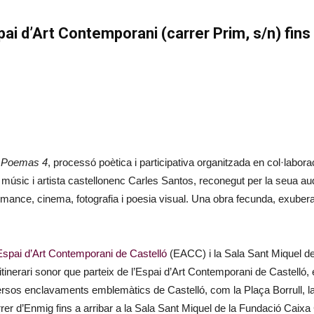
pai d’Art Contemporani (carrer Prim, s/n) fins 
 Poemas 4
, processó poètica i participativa organitzada en col·laboraci
l músic i artista castellonenc Carles Santos, reconegut per la seua a
mance, cinema, fotografia i poesia visual. Una obra fecunda, exuberant 
Espai d’Art Contemporani de Castelló
(EACC) i la Sala Sant Miquel de 
itinerari sonor que parteix de l’Espai d’Art Contemporani de Castelló, e
versos enclavaments emblemàtics de Castelló, com la Plaça Borrull,
rrer d’Enmig fins a arribar a la Sala Sant Miquel de la Fundació Caixa 