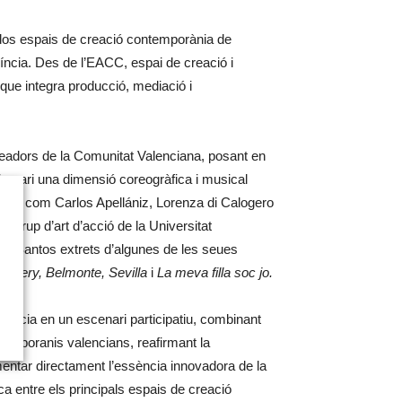
re dos espais de creació contemporània de
ovíncia. Des de l’EACC, espai de creació i
 que integra producció, mediació i
readors de la Comunitat Valenciana, posant en
itinerari una dimensió coreogràfica i musical
antos, com Carlos Apellániz, Lorenza di Calogero
l grup d’art d’acció de la Universitat
 de Santos extrets d’algunes de les seues
Gallery, Belmonte, Sevilla
i
La meva filla soc jo.
província en un escenari participatiu, combinant
ntemporanis valencians, reafirmant la
mentar directament l’essència innovadora de la
a entre els principals espais de creació