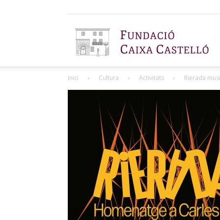
F
Inici
Cultura
Activitats
Rierada musi
C
C