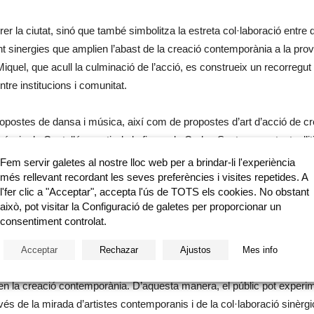
órrer la ciutat, sinó que també simbolitza la estreta col·laboració ent
nerant sinergies que amplien l’abast de la creació contemporània a la pr
Miquel, que acull la culminació de l’acció, es construeix un recorregut
tre institucions i comunitat.
postes de dansa i música, així com de propostes d’art d’acció de c
ovíncia de Castelló a partir de la figura de Carles Santos, aportant a l’
ticiparan també artistes que han dialogat directament amb l’obra de S
Fem servir galetes al nostre lloc web per a brindar-li l'experiència
a dels quals ha explorat la figura del músic, juntament amb membres de
més rellevant recordant les seves preferències i visites repetides. A
l'fer clic a "Acceptar", accepta l'ús de TOTS els cookies. No obstant
La Alianza» de Vinaròs, que reinterpretaran elements de la iconografia
això, pot visitar la Configuració de galetes per proporcionar un
ur mer, La Pantera Imperial, Bujaraloz by Night, Chicha Montenegro 
consentiment controlat.
eativitat i la irreverència de Carles Santos, transforma la ciutat i la 
Acceptar
Rechazar
Ajustos
Mes info
a la continuïtat i posada en valor del llegat d’un dels grans músics co
a en la creació contemporània. D’aquesta manera, el públic pot experi
s de la mirada d’artistes contemporanis i de la col·laboració sinèrgic