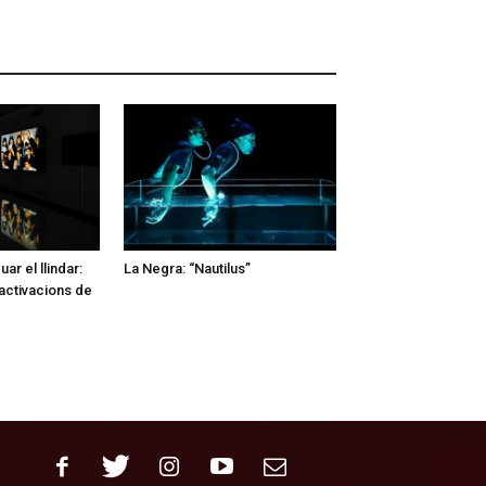
ar el llindar:
La Negra: “Nautilus”
activacions de