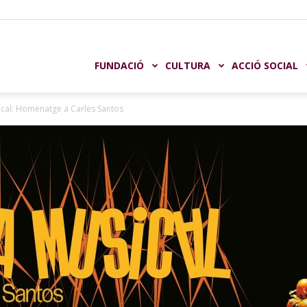
undación
FUNDACIÓ
CULTURA
ACCIÓ SOCIAL
cal: Homenatge a Carles Santos
aja
astellón