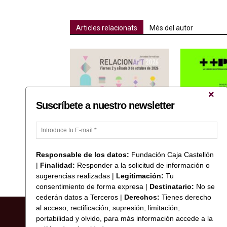
Articles relacionats
Més del autor
Suscríbete a nuestro newsletter
Fundación Caja Castellón
José Antonio O
col·labora amb les Jornades
«Ones de llum i 
Formatives RELACIONAr’T 2026
Xarxa d’ANIAV 
Responsable de los datos:
Fundación Caja Castellón
|
Finalidad:
Responder a la solicitud de información o
sugerencias realizadas |
Legitimación:
Tu
consentimiento de forma expresa |
Destinatario:
No se
cederán datos a Terceros |
Derechos:
Tienes derecho
al acceso, rectificación, supresión, limitación,
portabilidad y olvido, para más información accede a la