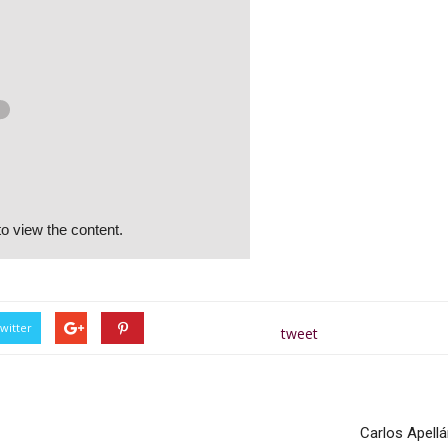
o view the content.
witter
tweet
Carlos Apellá