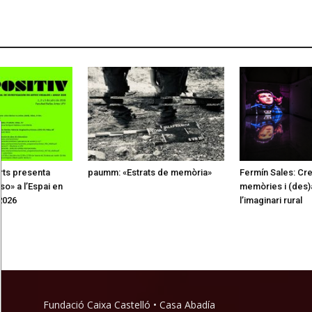
rts presenta
paumm: «Estrats de memòria»
Fermín Sales: Creu
so» a l’Espai en
memòries i (des)
2026
l’imaginari rural
Fundació Caixa Castelló • Casa Abadía