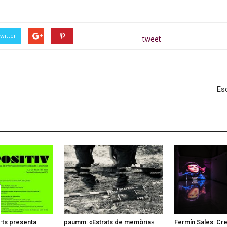
witter
tweet
Es
rts presenta
paumm: «Estrats de memòria»
Fermín Sales: Creu