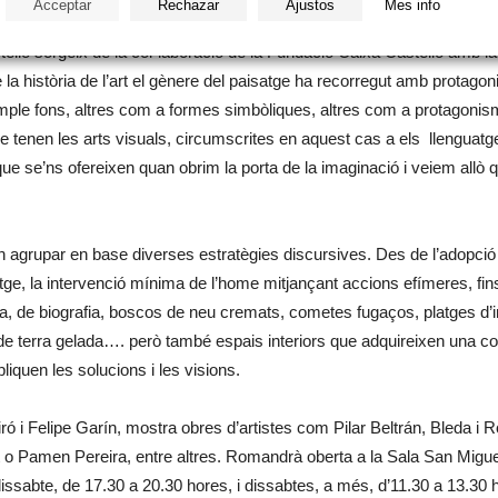
Acceptar
Rechazar
Ajustos
Mes info
elló sorgeix de la col·laboració de la Fundació Caixa Castelló amb la 
de la història de l’art el gènere del paisatge ha recorregut amb prota
ple fons, altres com a formes simbòliques, altres com a protagonism
tenen les arts visuals, circumscrites en aquest cas a els llenguatges p
s que se’ns ofereixen quan obrim la porta de la imaginació i veiem allò 
agrupar en base diverses estratègies discursives. Des de l’adopció d
tge, la intervenció mínima de l’home mitjançant accions efímeres, fins 
ria, de biografia, boscos de neu cremats, cometes fugaços, platges d’int
s de terra gelada…. però també espais interiors que adquireixen una co
liquen les solucions i les visions.
ró i Felipe Garín, mostra obres d’artistes com Pilar Beltrán, Bleda i 
 Pamen Pereira, entre altres. Romandrà oberta a la Sala San Miguel
issabte, de 17.30 a 20.30 hores, i dissabtes, a més, d’11.30 a 13.30 