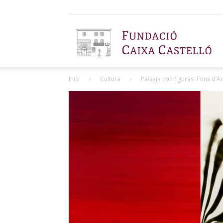
F
Inici
Cultura
Paisaje con figuras: Fons d’A
C
C