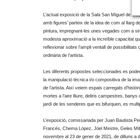
L’actual exposició de la Sala San Miguel de Cast
amb figures’ parteix de la idea de com al llarg 
pintura, impregnant-les unes vegades com a sim
modesta aproximació a la increïble capacitat que 
reflexionar sobre l’ampli ventall de possibilitat
ordinària de l’artista.
Les diferents propostes seleccionades es poden 
la manipulació tècnica i/o compositiva de la ima
de l’artista. Així veiem espais carregats d’histò
mortes a l’aire lliure, deliris campestres, bany
jardí de les senderes que es bifurquen, es multip
L’exposició, comissariada per Juan Bautista Pei
Francés, Chema López, Jöel Mestre, Geles Mit o
novembre al 23 de gener de 2021, de dilluns a d