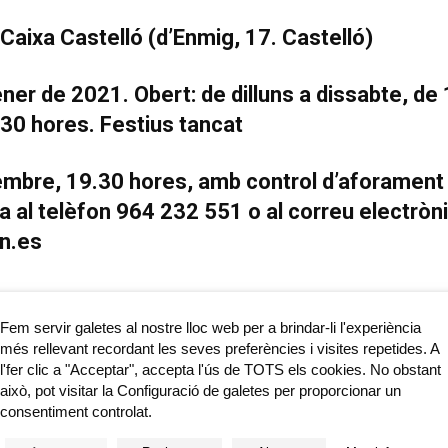
Caixa Castelló (d’Enmig, 17. Castelló)
er de 2021. Obert: de dilluns a dissabte, de 
.30 hores. Festius tancat
vembre, 19.30 hores, amb control d’aforament 
a al telèfon 964 232 551 o al correu electròn
on.es
Fem servir galetes al nostre lloc web per a brindar-li l'experiència
gle XX, la col·lecció artística de la Universitat Politècnica de Valènc
més rellevant recordant les seves preferències i visites repetides. A
ra els tres milers d’obres. Compta amb rellevants peces d’art contemp
l'fer clic a "Acceptar", accepta l'ús de TOTS els cookies. No obstant
 de Vera, Gandia i Alcoi. La seva conformació s’ha realitzat a través 
això, pot visitar la Configuració de galetes per proporcionar un
consentiment controlat.
dubte, d’un corpus significatiu de peces rellevants en el context de l