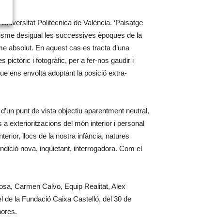
Universitat Politècnica de València. ‘Paisatge
gonisme desigual les successives èpoques de la
e absolut. En aquest cas es tracta d’una
ictòric i fotogràfic, per a fer-nos gaudir i
que ens envolta adoptant la posició extra-
’un punt de vista objectiu aparentment neutral,
a exterioritzacions del món interior i personal
erior, llocs de la nostra infància, natures
ndició nova, inquietant, interrogadora. Com el
Rosa, Carmen Calvo, Equip Realitat, Alex
 de la Fundació Caixa Castelló, del 30 de
hores.