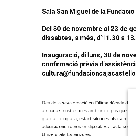
Sala San Miguel de la Fundació 
Del 30 de novembre al 23 de gen
dissabtes, a més, d’11.30 a 13
Inauguració, dilluns, 30 de no
confirmació prèvia d’assistènci
cultura@fundacioncajacastell
Des de la seva creació en l’última dècada del se
arribar als nostres dies amb un corpus que supe
gràfica i fotografia, estant situades als campus
adquisicions i obres en dipòsit. Es tracta sens 
Universitats Espanyoles.