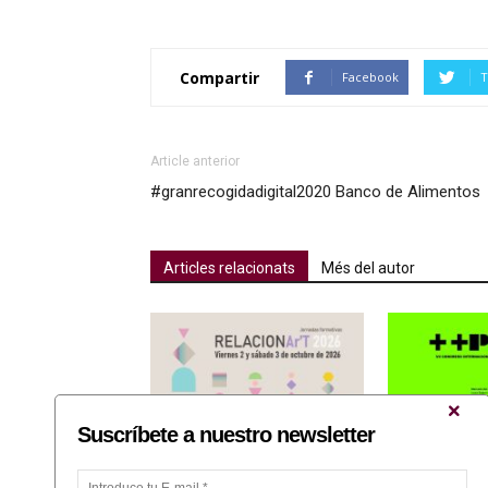
Compartir
Facebook
T
Article anterior
#granrecogidadigital2020 Banco de Alimentos
Articles relacionats
Més del autor
Suscríbete a nuestro newsletter
Fundación Caja Castellón
José Antonio O