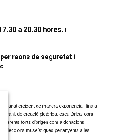
17.30 a 20.30 hores, i
per raons de seguretat i
ic
ia ha anat creixent de manera exponencial, fins a
orani, de creació pictòrica, escultòrica, obra
de diferents fonts d’origen com a donacions,
es col·leccions museístiques pertanyents a les