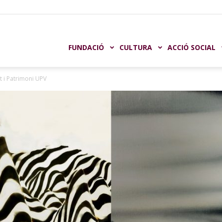
undación
FUNDACIÓ
CULTURA
ACCIÓ SOCIAL
rt i Patrimoni UPV
aja
astellón