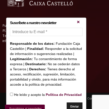
Suscríbete a nuestro newsletter
Fundació Caixa Castelló • Casa Abadía
Pl. de l’Herba, s/nº. 12001 Castelló de la Plana
Telèfon 964 232 551 • Fax 964 231 550
informacion@fundacioncajacastellon.es
Responsable de los datos:
Fundación Caja
Castellón |
Finalidad:
Responder a la solicitud
de información o sugerencias realizadas |
Legitimación:
Tu consentimiento de forma
expresa |
Destinatario:
No se cederán datos
a Terceros |
Derechos:
Tienes derecho al
acceso, rectificación, supresión, limitación,
portabilidad y olvido, para más información
accede a la política de privacidad.
He leído y acepto la
Política de Privacidad
Nota legal y Política de privacitat
Us de Cookies
Contacte
© Copyright 2017 Fundació Caixa Castelló
Suscribirse al newsletter