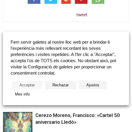
tweet
Article anterior
Següent article
Fem servir galetes al nostre lloc web per a brindar-li
Salvador Soria: «Sense títol»
Amat Bellés i Roig: «Rosa dels
l'experiència més rellevant recordant les seves
vents»
preferències i visites repetides. A l'fer clic a "Acceptar",
accepta l'ús de TOTS els cookies. No obstant això, pot
visitar la Configuració de galetes per proporcionar un
Articles relacionats
Més del autor
consentiment controlat.
Acceptar
Rechazar
Ajustos
Salvador Dalí: «Sèrie de taulells de
Salvador Dalí»
Mes info
Cerezo Moreno, Francisco: «Cartel 50
aniversario Lledó»