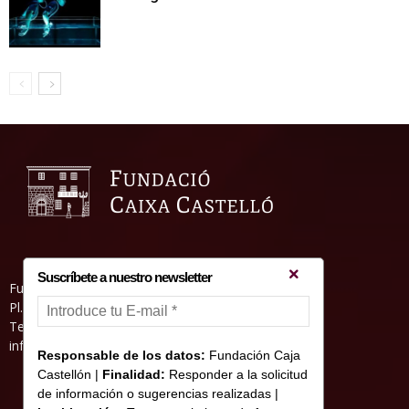
Suscríbete a nuestro newsletter
Fundació Caixa Castelló • Casa Abadía
Pl. de l’Herba, s/nº. 12001 Castelló de la Plana
Telèfon 964 232 551 • Fax 964 231 550
informacion@fundacioncajacastellon.es
Responsable de los datos:
Fundación Caja
Castellón |
Finalidad:
Responder a la solicitud
de información o sugerencias realizadas |