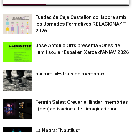
Articles relacionats
Més del autor
Fundación Caja Castellón col·labora amb
les Jornades Formatives RELACIONAr’T
2026
José Antonio Orts presenta «Ones de
llum i so» a l’Espai en Xarxa d’ANIAV 2026
paumm: «Estrats de memòria»
Fermín Sales: Creuar el llindar: memòries
i (des)activacions de l’imaginari rural
La Negra: “Nautilus”