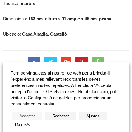
Tècnica:
marbre
Dimensions:
153
cm
. altura x 91 ample x 45 cm. peana
Ubicació:
Casa Abadia. Castelló
Fem servir galetes al nostre lloc web per a brindar-li
tweet
l'experiència més rellevant recordant les seves
preferències i visites repetides. A l'fer clic a "Acceptar",
accepta l'ús de TOTS els cookies. No obstant això, pot
visitar la Configuració de galetes per proporcionar un
Article anterior
Següent article
consentiment controlat.
Enrique Gimeno Salvador:
Octavio Vicent Cortina: «Noia
«Tarancón»
amb flor»
Acceptar
Rechazar
Ajustos
Mes info