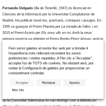
Fernando Delgado
(illa de Tenerife, 1947) és llicenciat en
Ciències de la Informació per la Universitat Complutense de
Madrid. Ha publicat novel·les, poemaris, cròniques i assajos. En
1995 va guanyar el Premi Planeta per
La mirada de l’altre
, i en
2015 el Premi Azorín per
Els seus ulls en mi
. Amb la seua
primera novel·la va obtindre el Premi Benito Pérez Armas; amb la
segona, el Pérez Galdós. Va ser cap de programes de Ràdio
Fem servir galetes al nostre lloc web per a brindar-li
Exterior d’Espanya, director de Ràdio 3 i de Ràdio Nacional
l'experiència més rellevant recordant les seves
d’Espanya; conseller d’Administració d’RTVE, presentador i
preferències i visites repetides. A l'fer clic a "Acceptar",
coordinador dels Telenotícies del cap de setmana de TVE i
accepta l'ús de TOTS els cookies. No obstant això, pot
visitar la Configuració de galetes per proporcionar un
director del programa A viure, que són dos dies, en la Cadena
consentiment controlat.
SER. També va ser director general de Tele Expo en l’Exposició
Universal de Sevilla. Va rebre el Premi Europa a Salern, l’Ondas
Acceptar
Rechazar
Ajustos
Nacional de Televisió, l’Antena d’Or de l’Associació de Ràdio i
Mes info
Televisió i el Vila de Madrid Mesonero Romans. Els bibliotecaris
de la Comunitat Valenciana ho van distingir com a bibliotecari