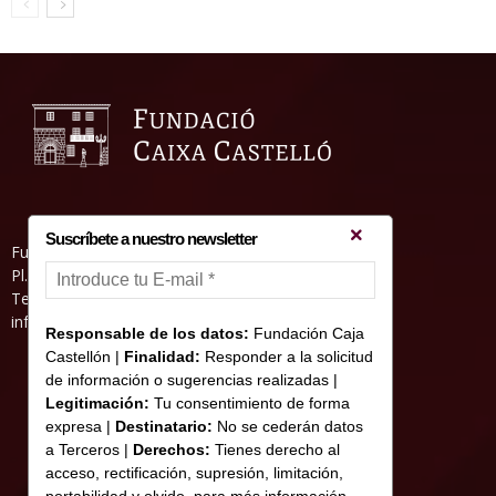
Suscríbete a nuestro newsletter
Fundació Caixa Castelló • Casa Abadía
Pl. de l’Herba, s/nº. 12001 Castelló de la Plana
Telèfon 964 232 551 • Fax 964 231 550
informacion@fundacioncajacastellon.es
Responsable de los datos:
Fundación Caja
Castellón |
Finalidad:
Responder a la solicitud
de información o sugerencias realizadas |
Legitimación:
Tu consentimiento de forma
expresa |
Destinatario:
No se cederán datos
a Terceros |
Derechos:
Tienes derecho al
acceso, rectificación, supresión, limitación,