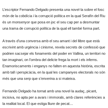
L’escriptor Fernando Delgado presenta una novel·la sobre el fosc
món de la cobdícia i la corrupció política en la qual Serafín del Riu
és un monsenyor que posa en joc el seu cap per a desmuntar
una trama de corrupció política de la qual ell també forma part.
A través d’una conversa amb el seu amant i del llibre que està
escrivint amb urgència i cinisme, revela secrets de confessió que
podrien sacsejar els fonaments del poder en Vallina, un territori no
tan imaginari, on l’ombra del delicte frega la mort i els inferns.
Enamoriscaments i enganys no falten en aquesta història, escrita
amb tall i perspicàcia, en la qual les campanyes electorals no són
més que una serp que s’enverina a si mateixa.
Fernando Delgado ha tornat amb una novel·la audaç, picant,
incisiva, no apta per a avars i immorals, amb clares referències a
la realitat local. El que estiga lliure de pecat…