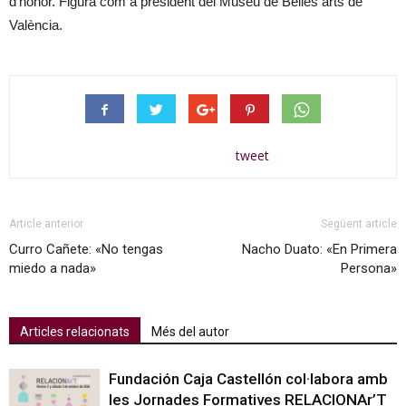
d’honor. Figura com a president del Museu de Belles arts de
València.
tweet
Article anterior
Següent article
Curro Cañete: «No tengas
Nacho Duato: «En Primera
miedo a nada»
Persona»
Articles relacionats
Més del autor
Fundación Caja Castellón col·labora amb
les Jornades Formatives RELACIONAr’T