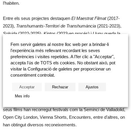
l’habiten.
Entre els seus projectes destaquen
El Maestrat Filmat
(2017-
2023),
Transhumants-Territori de Transhumància
(2021-2023),
Solsida
(2022-2025),
Kintos
(2023-en procés) i
Lluny queda la
gelada
(2024). Les seues obres s’han presentat en institucions
Fem servir galetes al nostre lloc web per a brindar-li
com L’ETNO. Museu Valencià d’Etnologia, el Museu de Belles
l'experiència més rellevant recordant les seves
Arts de Castelló, el Centre del Carme de Cultura Contemporània
preferències i visites repetides. A l'fer clic a "Acceptar",
accepta l'ús de TOTS els cookies. No obstant això, pot
de València o ECO Les Aules, i han comptat amb el suport de
visitar la Configuració de galetes per proporcionar un
programes públics com Cultura Resident del CMCV, les ajudes a
consentiment controlat.
la producció de l’IVC i Culture Moves Europe.
Acceptar
Rechazar
Ajustos
Ha desenvolupat el seu treball en residències internacionals com
Mes info
GlogauAir
(Berlín) i 1646
Experimental Art Space
(La Haia). Els
seus films han recorregut festivals com la Seminci de Valladolid,
Open City London, Vienna Shorts, Encounters, entre d’altres, on
han obtingut diversos reconeixements.