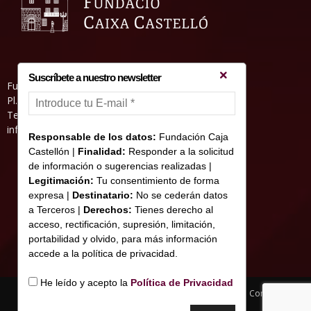
Suscríbete a nuestro newsletter
Fundació Caixa Castelló • Casa Abadía
Pl. de l’Herba, s/nº. 12001 Castelló de la Plana
Telèfon 964 232 551 • Fax 964 231 550
informacion@fundacioncajacastellon.es
Responsable de los datos:
Fundación Caja
Castellón |
Finalidad:
Responder a la solicitud
de información o sugerencias realizadas |
Legitimación:
Tu consentimiento de forma
expresa |
Destinatario:
No se cederán datos
a Terceros |
Derechos:
Tienes derecho al
acceso, rectificación, supresión, limitación,
portabilidad y olvido, para más información
accede a la política de privacidad.
He leído y acepto la
Política de Privacidad
Nota legal y Política de privacitat
Us de Cookies
Contacte