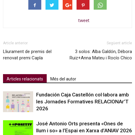
tweet
Article anterior
Següent article
Lliurament de premis del
3 solos: Alba Galdón, Débora
renovat premi Capla
Ruiz+Anna Mateu i Rocío Chico
Articles relacionats
Més del autor
Fundación Caja Castellón col·labora amb
les Jornades Formatives RELACIONAr’T
2026
José Antonio Orts presenta «Ones de
llum i so» a l’Espai en Xarxa d’ANIAV 2026