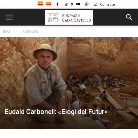
Contacte
Inici
Activitats
Eudald Carbonell: «Elogi del Futur»