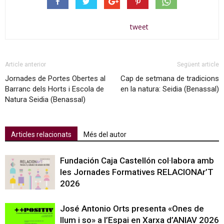
tweet
Article anterior
Següent article
Jornades de Portes Obertes al
Cap de setmana de tradicions
Barranc dels Horts i Escola de
en la natura: Seidia (Benassal)
Natura Seidia (Benassal)
Articles relacionats
Més del autor
Fundación Caja Castellón col·labora amb
les Jornades Formatives RELACIONAr’T
2026
José Antonio Orts presenta «Ones de
llum i so» a l’Espai en Xarxa d’ANIAV 2026