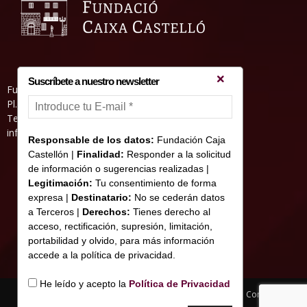
Suscríbete a nuestro newsletter
Fundació Caixa Castelló • Casa Abadía
Pl. de l’Herba, s/nº. 12001 Castelló de la Plana
Telèfon 964 232 551 • Fax 964 231 550
informacion@fundacioncajacastellon.es
Responsable de los datos:
Fundación Caja
Castellón |
Finalidad:
Responder a la solicitud
de información o sugerencias realizadas |
Legitimación:
Tu consentimiento de forma
expresa |
Destinatario:
No se cederán datos
a Terceros |
Derechos:
Tienes derecho al
acceso, rectificación, supresión, limitación,
portabilidad y olvido, para más información
accede a la política de privacidad.
He leído y acepto la
Política de Privacidad
Nota legal y Política de privacitat
Us de Cookies
Contacte