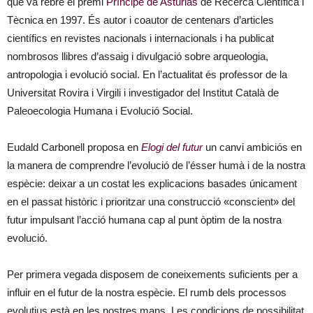
que va rebre el premi
Príncipe de Asturias
de Recerca Científica i
Tècnica en 1997. És autor i coautor de centenars d’articles
científics en revistes nacionals i internacionals i ha publicat
nombrosos llibres d’assaig i divulgació sobre arqueologia,
antropologia i evolució social. En l’actualitat és professor de la
Universitat Rovira i Virgili i investigador del Institut Català de
Paleoecologia Humana i Evolució Social.
Eudald Carbonell proposa en
Elogi del futur
un canvi ambiciós en
la manera de comprendre l’evolució de l’ésser humà i de la nostra
espècie: deixar a un costat les explicacions basades únicament
en el passat històric i prioritzar una construcció «conscient» del
futur impulsant l’acció humana cap al punt òptim de la nostra
evolució.
Per primera vegada disposem de coneixements suficients per a
influir en el futur de la nostra espècie. El rumb dels processos
evolutius està en les nostres mans. Les condicions de possibilitat