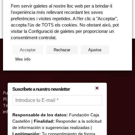
Cicle “Cuencuentahucha” d'espectacles de teatre per a joves Projecte
Fem servir galetes al nostre lloc web per a brindar-li
Caravana: "Versos en la teua finestra" Sala d'actes de l'Edifici Hucha,
l'experiència més rellevant recordant les seves
divendres, 15 de febrer de 2019,...
preferències i visites repetides. A l'fer clic a "Acceptar",
accepta l'ús de TOTS els cookies. No obstant això, pot
visitar la Configuració de galetes per proporcionar un
consentiment controlat.
Acceptar
Rechazar
Ajustos
Mes info
Suscríbete a nuestro newsletter
Fundació Caixa Castelló • Casa Abadía
Pl. de l’Herba, s/nº. 12001 Castelló de la Plana
Telèfon 964 232 551 • Fax 964 231 550
informacion@fundacioncajacastellon.es
Responsable de los datos:
Fundación Caja
Castellón |
Finalidad:
Responder a la solicitud
de información o sugerencias realizadas |
Legitimación:
Tu consentimiento de forma