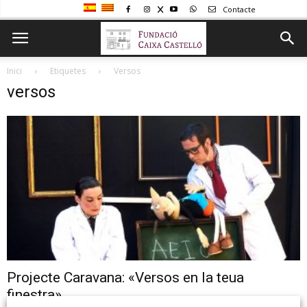
Contacte
Inici
Etiquetes
Versos
versos
Projecte Caravana: «Versos en la teua
finestra»