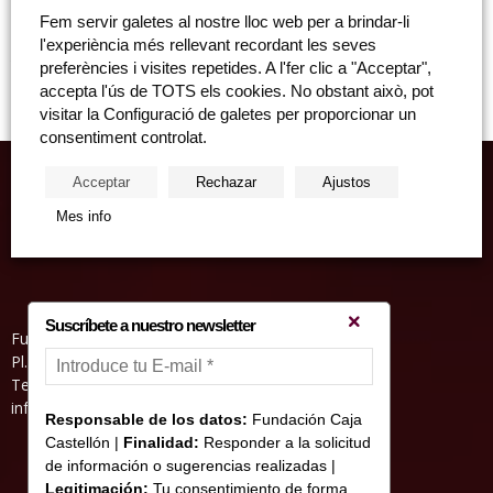
Diumenge, 14 d'abril de 2019 "Cicle Castelló en ruta" Castelló en ruta:
Fem servir galetes al nostre lloc web per a brindar-li
"Ruta per Bejís: Barranc Resiner – Ombria dels Tajos – Peñaescabia"
l'experiència més rellevant recordant les seves
Tipologia Senderista Natura Cultural ...
preferències i visites repetides. A l'fer clic a "Acceptar",
accepta l'ús de TOTS els cookies. No obstant això, pot
visitar la Configuració de galetes per proporcionar un
consentiment controlat.
Acceptar
Rechazar
Ajustos
Mes info
Suscríbete a nuestro newsletter
Fundació Caixa Castelló • Casa Abadía
Pl. de l’Herba, s/nº. 12001 Castelló de la Plana
Telèfon 964 232 551 • Fax 964 231 550
informacion@fundacioncajacastellon.es
Responsable de los datos:
Fundación Caja
Castellón |
Finalidad:
Responder a la solicitud
de información o sugerencias realizadas |
Legitimación:
Tu consentimiento de forma