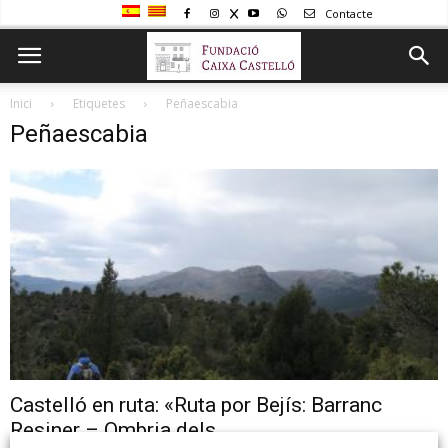
Contacte
Inici
Etiquetes
Peñaescabia
Peñaescabia
Castelló en ruta: «Ruta por Bejís: Barranc
Resiner – Ombria dels...