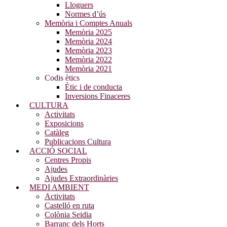
Lloguers
Normes d’ús
Memòria i Comptes Anuals
Memòria 2025
Memòria 2024
Memòria 2023
Memòria 2022
Memòria 2021
Codis ètics
Ètic i de conducta
Inversions Finaceres
CULTURA
Activitats
Exposicions
Catàleg
Publicacions Cultura
ACCIÓ SOCIAL
Centres Propis
Ajudes
Ajudes Extraordinàries
MEDI AMBIENT
Activitats
Castelló en ruta
Colònia Seidia
Barranc dels Horts