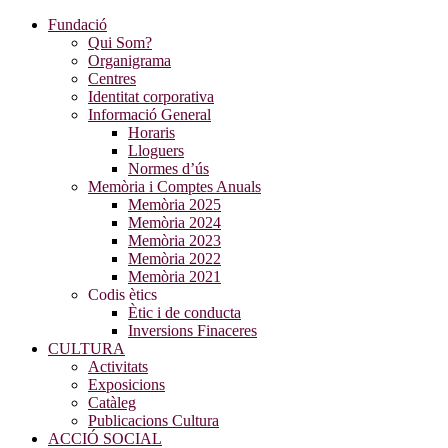
Fundació
Qui Som?
Organigrama
Centres
Identitat corporativa
Informació General
Horaris
Lloguers
Normes d’ús
Memòria i Comptes Anuals
Memòria 2025
Memòria 2024
Memòria 2023
Memòria 2022
Memòria 2021
Codis ètics
Ètic i de conducta
Inversions Finaceres
CULTURA
Activitats
Exposicions
Catàleg
Publicacions Cultura
ACCIÓ SOCIAL