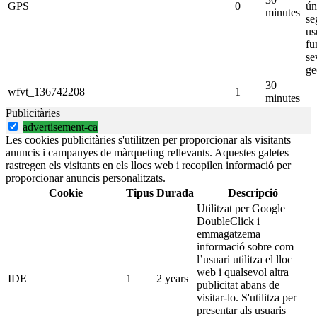
GPS
0
ún
minutes
se
us
fu
se
ge
30
wfvt_136742208
1
minutes
Publicitàries
advertisement-ca
Les cookies publicitàries s'utilitzen per proporcionar als visitants
anuncis i campanyes de màrqueting rellevants. Aquestes galetes
rastregen els visitants en els llocs web i recopilen informació per
proporcionar anuncis personalitzats.
Cookie
Tipus
Durada
Descripció
Utilitzat per Google
DoubleClick i
emmagatzema
informació sobre com
l’usuari utilitza el lloc
web i qualsevol altra
IDE
1
2 years
publicitat abans de
visitar-lo. S'utilitza per
presentar als usuaris