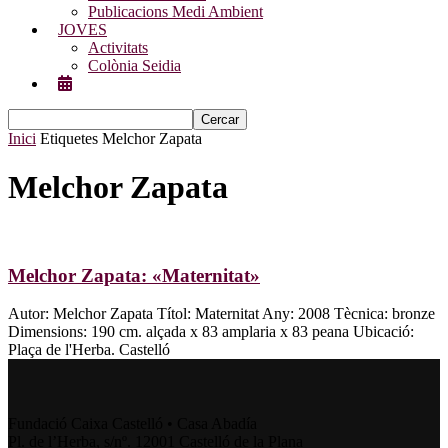
Publicacions Medi Ambient
JOVES
Activitats
Colònia Seidia
Inici
Etiquetes
Melchor Zapata
Melchor Zapata
Melchor Zapata: «Maternitat»
Autor: Melchor Zapata Títol: Maternitat Any: 2008 Tècnica: bronze
Dimensions: 190 cm. alçada x 83 amplaria x 83 peana Ubicació:
Plaça de l'Herba. Castelló
Fundació Caixa Castelló • Casa Abadía
Pl. de l’Herba, s/nº. 12001 Castelló de la Plana