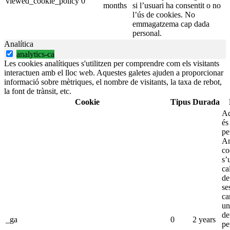
viewed_cookie_policy
0
months
si l’usuari ha consentit o no
l’ús de cookies. No
emmagatzema cap dada
personal.
Analítica
analytics-ca
Les cookies analítiques s'utilitzen per comprendre com els visitants
interactuen amb el lloc web. Aquestes galetes ajuden a proporcionar
informació sobre mètriques, el nombre de visitants, la taxa de rebot,
la font de trànsit, etc.
Cookie
Tipus
Durada
Aq
és
pe
An
co
s’
ca
de
se
ca
un
de
_ga
0
2 years
pe