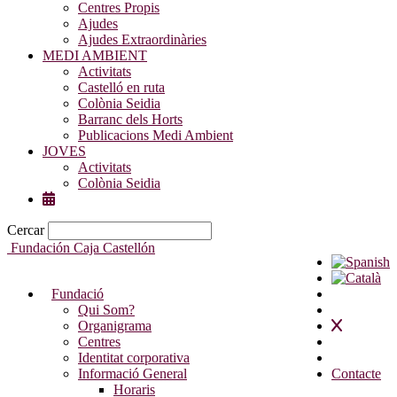
Centres Propis
Ajudes
Ajudes Extraordinàries
MEDI AMBIENT
Activitats
Castelló en ruta
Colònia Seidia
Barranc dels Horts
Publicacions Medi Ambient
JOVES
Activitats
Colònia Seidia
Cercar
Fundación Caja Castellón
Fundació
Qui Som?
Organigrama
Centres
Identitat corporativa
Informació General
Contacte
Horaris