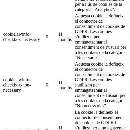
per a l’ús de cookies de la
categoria “Analytics”.
Aquesta cookie la defineix
el connector de
consentiment de cookies de
GDPR. Les cookies
cookielawinfo-
11
0
s’utilitzen per
checkbox-necessary
months
emmagatzemar el
consentiment de l’usuari per
a les cookies de la categoria
“Necessàries”.
Aquesta cookie la defineix
el connector de
consentiment de cookies de
cookielawinfo-
GDPR. Les cookies
11
checkbox-non-
0
s'utilitzen per
months
necessary
emmagatzemar el
consentiment de l'usuari per
a les cookies de la categoria
"No necessàries".
La cookie la defineix el
connector de consentiment
de cookies de GDPR i
11
s’utilitza per emmagatzemar