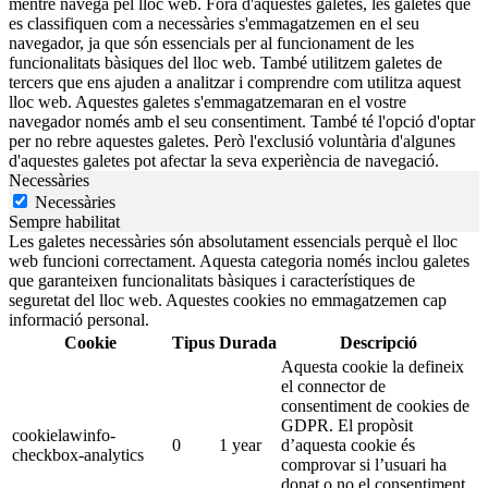
mentre navega pel lloc web. Fora d'aquestes galetes, les galetes que
es classifiquen com a necessàries s'emmagatzemen en el seu
navegador, ja que són essencials per al funcionament de les
funcionalitats bàsiques del lloc web. També utilitzem galetes de
tercers que ens ajuden a analitzar i comprendre com utilitza aquest
lloc web. Aquestes galetes s'emmagatzemaran en el vostre
navegador només amb el seu consentiment. També té l'opció d'optar
per no rebre aquestes galetes. Però l'exclusió voluntària d'algunes
d'aquestes galetes pot afectar la seva experiència de navegació.
Necessàries
Necessàries
Sempre habilitat
Les galetes necessàries són absolutament essencials perquè el lloc
web funcioni correctament. Aquesta categoria només inclou galetes
que garanteixen funcionalitats bàsiques i característiques de
seguretat del lloc web. Aquestes cookies no emmagatzemen cap
informació personal.
Cookie
Tipus
Durada
Descripció
Aquesta cookie la defineix
el connector de
consentiment de cookies de
GDPR. El propòsit
cookielawinfo-
0
1 year
d’aquesta cookie és
checkbox-analytics
comprovar si l’usuari ha
donat o no el consentiment