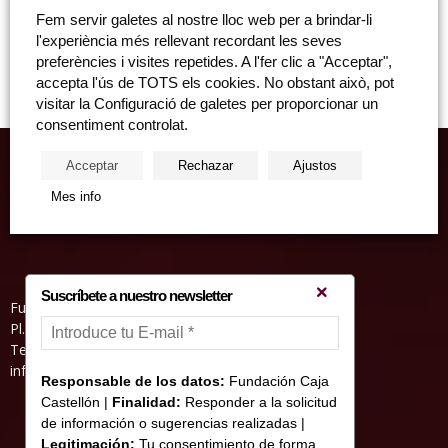
Taller olfactiu Olor de Castelló: Percepcions olfactives de Colección
Fem servir galetes al nostre lloc web per a brindar-li
olorVISUAL Dissabte, 17 d’abril, 11.30 hores. Sala San Miguel de la
l'experiència més rellevant recordant les seves
Fundació Caixa Castelló (d’Enmig, 17. Castelló). Aforament limitat....
preferències i visites repetides. A l'fer clic a "Acceptar",
accepta l'ús de TOTS els cookies. No obstant això, pot
visitar la Configuració de galetes per proporcionar un
consentiment controlat.
Acceptar
Rechazar
Ajustos
Mes info
Suscríbete a nuestro newsletter
Fundació Caixa Castelló • Casa Abadía
Pl. de l’Herba, s/nº. 12001 Castelló de la Plana
Telèfon 964 232 551 • Fax 964 231 550
informacion@fundacioncajacastellon.es
Responsable de los datos:
Fundación Caja
Castellón |
Finalidad:
Responder a la solicitud
de información o sugerencias realizadas |
Legitimación:
Tu consentimiento de forma