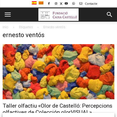
Contacte
Inici
Etiquetes
Ernesto ventós
ernesto ventós
Taller olfactiu «Olor de Castelló: Percepcions
olfactives de Colección olorVISUAL»