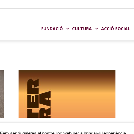
undación
FUNDACIÓ
CULTURA
ACCIÓ SOCIAL
aja
astellón
Rebeca Plana: Terra Eixuta 2.0
Fem servir galetes al nostre lloc web per a brindar-li l'experiència