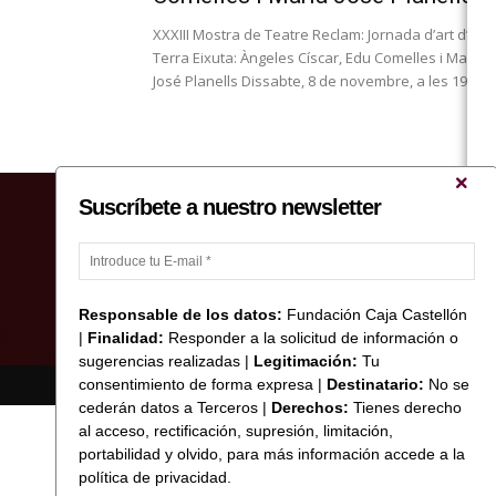
XXXIII Mostra de Teatre Reclam: Jornada d’art d’acc
Terra Eixuta: Àngeles Císcar, Edu Comelles i Maria
José Planells Dissabte, 8 de novembre, a les 19.30 h.
Suscríbete a nuestro newsletter
Responsable de los datos:
Fundación Caja Castellón
|
Finalidad:
Responder a la solicitud de información o
sugerencias realizadas |
Legitimación:
Tu
consentimiento de forma expresa |
Destinatario:
No se
© Copyright 2017 Fundació Caixa Castelló
cederán datos a Terceros |
Derechos:
Tienes derecho
al acceso, rectificación, supresión, limitación,
portabilidad y olvido, para más información accede a la
política de privacidad.