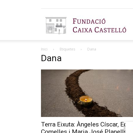
F
Inici
Etiquetes
Dana
C
Dana
C
Terra Eixuta: Àngeles Císcar, Edu
Comelles i Maria José Planells