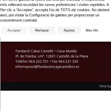
Rebeca Plana: Terra Eixuta 2.0 Sales Jose Córdoba i
més rellevant recordant les seves preferències i visites repetides. A
Sala d’Exposicions de la Fundació Caixa Vinaròs
ió
l'fer clic a "Acceptar", accepta l'ús de TOTS els cookies. No obstant
(Carrer de la Mare de Déu del Socors, 64,...
això, pot visitar la Configuració de galetes per proporcionar un
...
consentiment controlat.
Acceptar
Rechazar
Ajustos
Mes info
Fundació Caixa Castelló • Casa Abadía
Pl. de l’Herba, s/nº. 12001 Castelló de la Plana
Telèfon 964 232 551 • Fax 964 231 550
informacion@fundacioncajacastellon.es
Nota leg