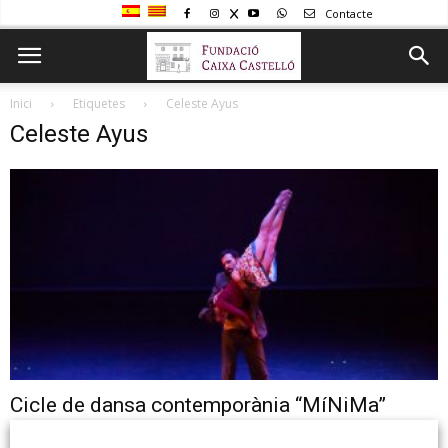
Contacte
Inici
Etiquetes
Celeste Ayus
Celeste Ayus
Cicle de dansa contemporània “MíNiMa”
Cicle de dansa contemporània “MíNiMa” MíNiMa Dijous, 3 de