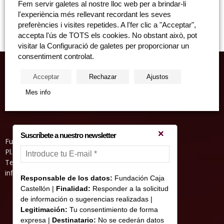
Fem servir galetes al nostre lloc web per a brindar-li
desembre, Sala San Miguel (carrer d'Enmig, 17. Castelló), 20.00 hores i
l'experiència més rellevant recordant les seves
sessió d'assaig general amb públic a...
preferències i visites repetides. A l'fer clic a "Acceptar",
accepta l'ús de TOTS els cookies. No obstant això, pot
visitar la Configuració de galetes per proporcionar un
consentiment controlat.
Acceptar
Rechazar
Ajustos
Mes info
Suscríbete a nuestro newsletter
Fundació Caixa Castelló • Casa Abadía
Pl. de l’Herba, s/nº. 12001 Castelló de la Plana
Telèfon 964 232 551 • Fax 964 231 550
informacion@fundacioncajacastellon.es
Responsable de los datos:
Fundación Caja
Castellón |
Finalidad:
Responder a la solicitud
de información o sugerencias realizadas |
Legitimación:
Tu consentimiento de forma
expresa |
Destinatario:
No se cederán datos