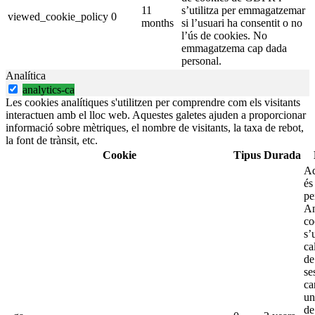
11
s’utilitza per emmagatzemar
viewed_cookie_policy
0
months
si l’usuari ha consentit o no
l’ús de cookies. No
emmagatzema cap dada
personal.
Analítica
analytics-ca
Les cookies analítiques s'utilitzen per comprendre com els visitants
interactuen amb el lloc web. Aquestes galetes ajuden a proporcionar
informació sobre mètriques, el nombre de visitants, la taxa de rebot,
la font de trànsit, etc.
Cookie
Tipus
Durada
Aq
és
pe
An
co
s’
ca
de
se
ca
un
de