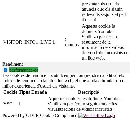
presentar als usuaris
anuncis que els siguin
rellevants segons el perfil
d'usuari.
Aquesta cookie la
defineix Youtube.
S'utilitza per fer un
5
VISITOR_INFO1_LIVE
1
seguiment de la
months
informació dels vídeos
de YouTube incrustats en
un lloc web.
Rendiment
performance-ca
Les cookies de rendiment s'utilitzen per comprendre i analitzar els
índexs de rendiment clau del lloc web, el que ajuda a brindar una
millor experiència d'usuari als visitants.
Cookie
Tipus
Durada
Descripció
Aquestes cookies les defineix Youtube i
YSC
1
s’utilitzen per fer un seguiment de les
visualitzacions de vídeos incrustats.
Powered by GDPR Cookie Compliance