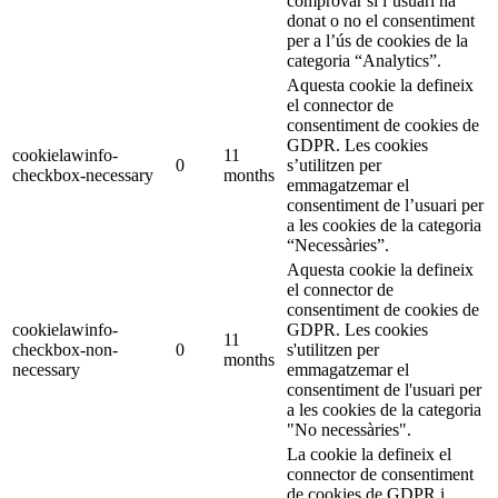
comprovar si l’usuari ha
donat o no el consentiment
per a l’ús de cookies de la
categoria “Analytics”.
Aquesta cookie la defineix
el connector de
consentiment de cookies de
GDPR. Les cookies
cookielawinfo-
11
0
s’utilitzen per
checkbox-necessary
months
emmagatzemar el
consentiment de l’usuari per
a les cookies de la categoria
“Necessàries”.
Aquesta cookie la defineix
el connector de
consentiment de cookies de
cookielawinfo-
GDPR. Les cookies
11
checkbox-non-
0
s'utilitzen per
months
necessary
emmagatzemar el
consentiment de l'usuari per
a les cookies de la categoria
"No necessàries".
La cookie la defineix el
connector de consentiment
de cookies de GDPR i