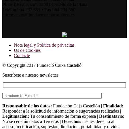
Pl. de l’Herba, s/nº. 12001 Castelló de la Plana
Telèfon 964 232 551 • Fax 964 231 550
informacion@fundacioncajacastellon.es
Nota legal y Política de privacitat
Us de Cookies
Contacte
© Copyright 2017 Fundació Caixa Castelló
Suscríbete a nuestro newsletter
Responsable de los datos:
Fundación Caja Castellón |
Finalidad:
Responder a la solicitud de información o sugerencias realizadas |
Legitimación:
Tu consentimiento de forma expresa |
Destinatario:
No se cederán datos a Terceros |
Derechos:
Tienes derecho al
acceso, rectificación, supresión, limitación, portabilidad y olvido,