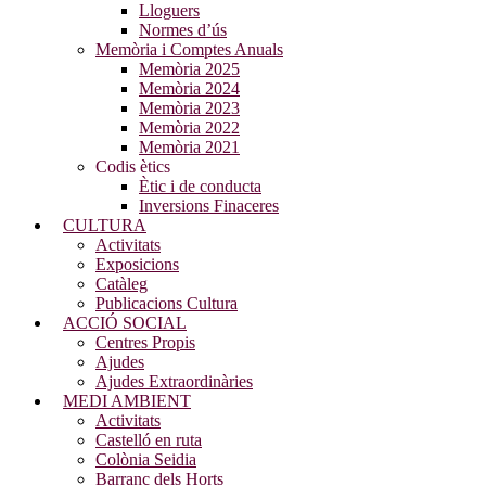
Lloguers
Normes d’ús
Memòria i Comptes Anuals
Memòria 2025
Memòria 2024
Memòria 2023
Memòria 2022
Memòria 2021
Codis ètics
Ètic i de conducta
Inversions Finaceres
CULTURA
Activitats
Exposicions
Catàleg
Publicacions Cultura
ACCIÓ SOCIAL
Centres Propis
Ajudes
Ajudes Extraordinàries
MEDI AMBIENT
Activitats
Castelló en ruta
Colònia Seidia
Barranc dels Horts