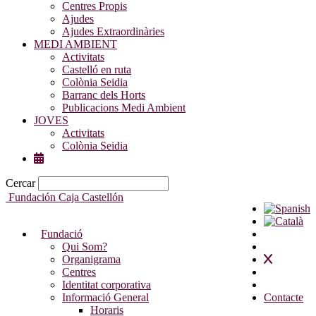
Centres Propis
Ajudes
Ajudes Extraordinàries
MEDI AMBIENT
Activitats
Castelló en ruta
Colònia Seidia
Barranc dels Horts
Publicacions Medi Ambient
JOVES
Activitats
Colònia Seidia
Cercar
Fundación Caja Castellón
Fundació
Qui Som?
Organigrama
Centres
Identitat corporativa
Informació General
Contacte
Horaris