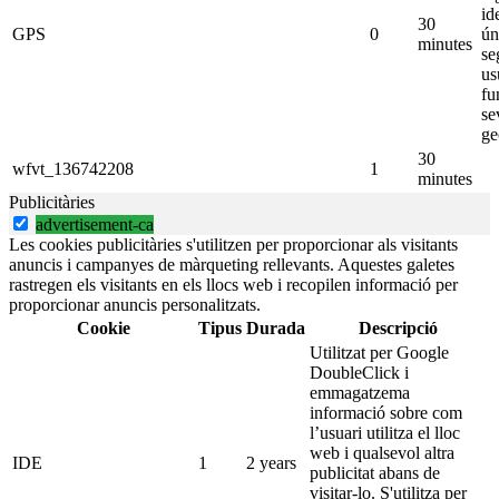
id
30
GPS
0
ún
minutes
se
us
fu
se
ge
30
wfvt_136742208
1
minutes
Publicitàries
advertisement-ca
Les cookies publicitàries s'utilitzen per proporcionar als visitants
anuncis i campanyes de màrqueting rellevants. Aquestes galetes
rastregen els visitants en els llocs web i recopilen informació per
proporcionar anuncis personalitzats.
Cookie
Tipus
Durada
Descripció
Utilitzat per Google
DoubleClick i
emmagatzema
informació sobre com
l’usuari utilitza el lloc
web i qualsevol altra
IDE
1
2 years
publicitat abans de
visitar-lo. S'utilitza per