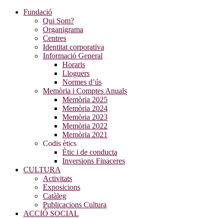
Fundació
Qui Som?
Organigrama
Centres
Identitat corporativa
Informació General
Horaris
Lloguers
Normes d’ús
Memòria i Comptes Anuals
Memòria 2025
Memòria 2024
Memòria 2023
Memòria 2022
Memòria 2021
Codis ètics
Ètic i de conducta
Inversions Finaceres
CULTURA
Activitats
Exposicions
Catàleg
Publicacions Cultura
ACCIÓ SOCIAL