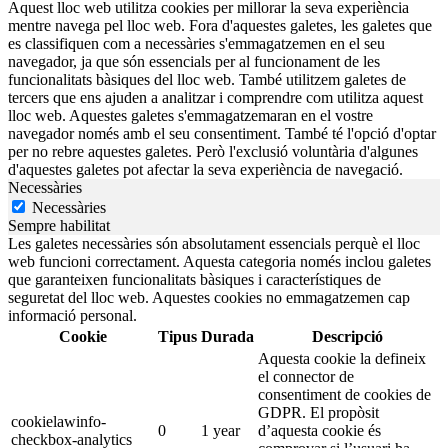
Aquest lloc web utilitza cookies per millorar la seva experiència
mentre navega pel lloc web. Fora d'aquestes galetes, les galetes que
es classifiquen com a necessàries s'emmagatzemen en el seu
navegador, ja que són essencials per al funcionament de les
funcionalitats bàsiques del lloc web. També utilitzem galetes de
tercers que ens ajuden a analitzar i comprendre com utilitza aquest
lloc web. Aquestes galetes s'emmagatzemaran en el vostre
navegador només amb el seu consentiment. També té l'opció d'optar
per no rebre aquestes galetes. Però l'exclusió voluntària d'algunes
d'aquestes galetes pot afectar la seva experiència de navegació.
Necessàries
Necessàries
Sempre habilitat
Les galetes necessàries són absolutament essencials perquè el lloc
web funcioni correctament. Aquesta categoria només inclou galetes
que garanteixen funcionalitats bàsiques i característiques de
seguretat del lloc web. Aquestes cookies no emmagatzemen cap
informació personal.
Cookie
Tipus
Durada
Descripció
Aquesta cookie la defineix
el connector de
consentiment de cookies de
GDPR. El propòsit
cookielawinfo-
0
1 year
d’aquesta cookie és
checkbox-analytics