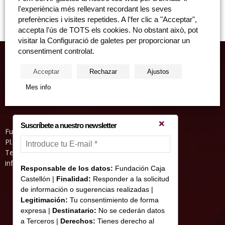
teles Dimensions: 92x120 cm.
l'experiència més rellevant recordant les seves
preferències i visites repetides. A l'fer clic a "Acceptar",
accepta l'ús de TOTS els cookies. No obstant això, pot
visitar la Configuració de galetes per proporcionar un
consentiment controlat.
Acceptar
Rechazar
Ajustos
Mes info
Suscríbete a nuestro newsletter
Fundació Caixa Castelló • Casa Abadía
Pl. de l’Herba, s/nº. 12001 Castelló de la Plana
Telèfon 964 232 551 • Fax 964 231 550
informacion@fundacioncajacastellon.es
Responsable de los datos:
Fundación Caja
Castellón |
Finalidad:
Responder a la solicitud
de información o sugerencias realizadas |
Legitimación:
Tu consentimiento de forma
expresa |
Destinatario:
No se cederán datos
a Terceros |
Derechos:
Tienes derecho al