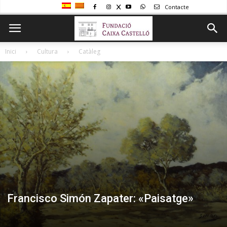
Contacte
Inici
Cultura
Catàleg
Francisco Simón Zapater: «Paisatge»