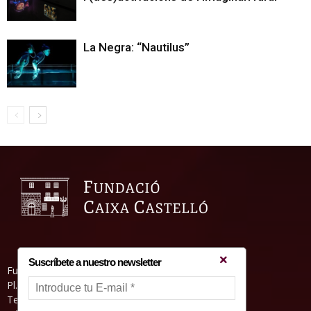
La Negra: “Nautilus”
Suscríbete a nuestro newsletter
Fundació Caixa Castelló • Casa Abadía
Pl. de l’Herba, s/nº. 12001 Castelló de la Plana
Telèfon 964 232 551 • Fax 964 231 550