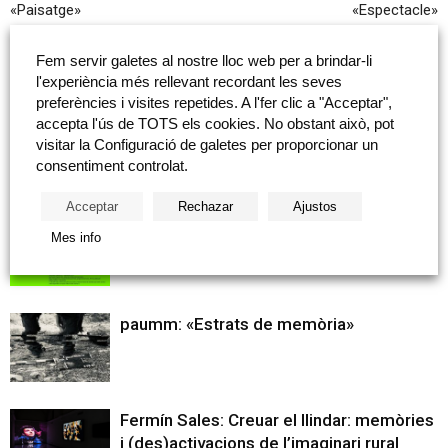
«Paisatge»
«Espectacle»
Fem servir galetes al nostre lloc web per a brindar-li
Articles relacionats
Més del autor
l'experiència més rellevant recordant les seves
preferències i visites repetides. A l'fer clic a "Acceptar",
accepta l'ús de TOTS els cookies. No obstant això, pot
Fundación Caja Castellón col·labora amb
visitar la Configuració de galetes per proporcionar un
les Jornades Formatives RELACIONAr’T
consentiment controlat.
2026
Acceptar
Rechazar
Ajustos
José Antonio Orts presenta «Ones de
Mes info
llum i so» a l’Espai en Xarxa d’ANIAV 2026
paumm: «Estrats de memòria»
Fermín Sales: Creuar el llindar: memòries
i (des)activacions de l’imaginari rural