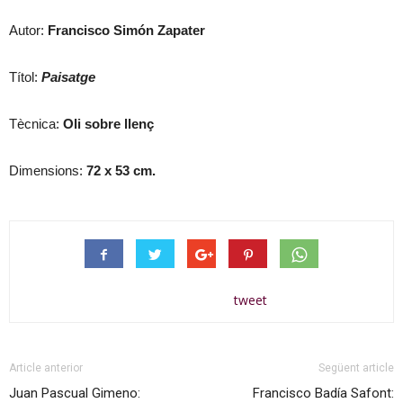
Autor:
Francisco Simón Zapater
Títol:
Paisatge
Tècnica:
Oli sobre llenç
Dimensions:
72 x 53 cm.
tweet
Article anterior
Següent article
Juan Pascual Gimeno:
Francisco Badía Safont: