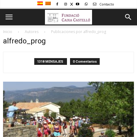
Contacto
Inicio
Autores
Publicaciones por alfredo_prog
alfredo_prog
1318 MENSAJES
0 Comentarios