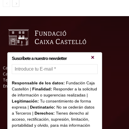
Suscríbete a nuestro newsletter
Casa Abadia, Pl. de la Hierba s/nº, 12001
Castelló de la Plana
Teléfono: 964 23 25 51
Responsable de los datos:
Fundación Caja
Email: informacion@fundacioncajacastellon.es
Castellón |
Finalidad:
Responder a la solicitud
de información o sugerencias realizadas |
Legitimación:
Tu consentimiento de forma
expresa |
Destinatario:
No se cederán datos
a Terceros |
Derechos:
Tienes derecho al
acceso, rectificación, supresión, limitación,
portabilidad y olvido, para más información