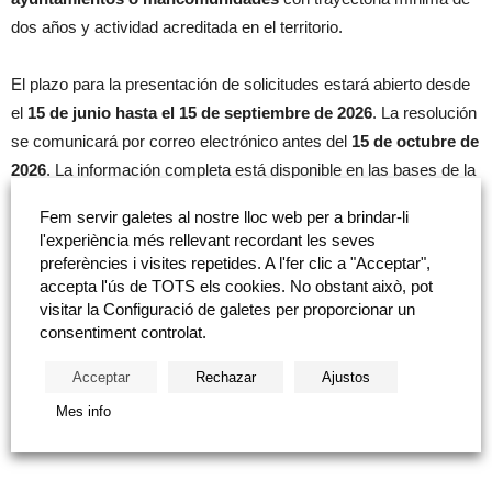
dos años y actividad acreditada en el territorio.
El plazo para la presentación de solicitudes estará abierto desde
el
15 de junio hasta el 15 de septiembre de 2026
. La resolución
se comunicará por correo electrónico antes del
15 de octubre de
2026
. La información completa está disponible en las bases de la
convocatoria:
Fem servir galetes al nostre lloc web per a brindar-li
l'experiència més rellevant recordant les seves
Bases en castellano
preferències i visites repetides. A l'fer clic a "Acceptar",
accepta l'ús de TOTS els cookies. No obstant això, pot
visitar la Configuració de galetes per proporcionar un
Bases en valencià
consentiment controlat.
Acceptar
Rechazar
Ajustos
Mes info