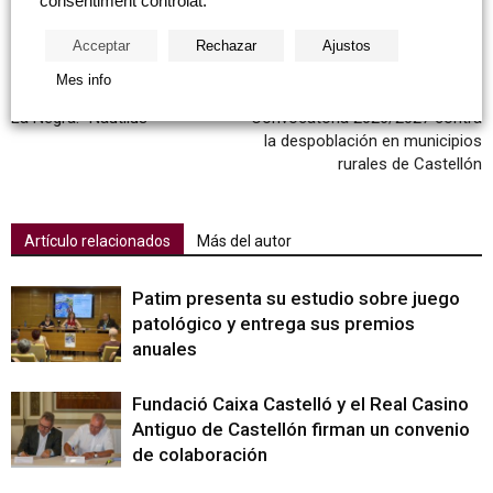
consentiment controlat.
tweet
Acceptar
Rechazar
Ajustos
Mes info
Artículo anterior
Artículo siguiente
La Negra: “Nautilus”
Convocatoria 2026/2027 contra
la despoblación en municipios
rurales de Castellón
Artículo relacionados
Más del autor
Patim presenta su estudio sobre juego
patológico y entrega sus premios
anuales
Fundació Caixa Castelló y el Real Casino
Antiguo de Castellón firman un convenio
de colaboración