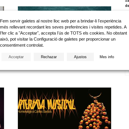
Sa
de
Fem servir galetes al nostre lloc web per a brindar-li l'experiència
més rellevant recordant les seves preferències i visites repetides. A
l'fer clic a "Acceptar", accepta l'ús de TOTS els cookies. No obstant
això, pot visitar la Configuració de galetes per proporcionar un
consentiment controlat.
Co
de
Acceptar
Rechazar
Ajustos
Mes info
El paso de la laguna Estigia:
Ca
Paisaje, resiliencia y territorio