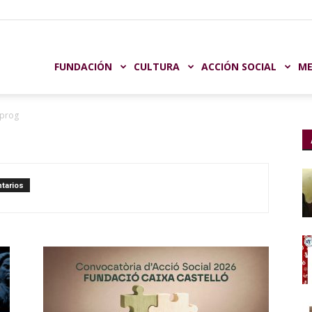
undación
FUNDACIÓN
CULTURA
ACCIÓN SOCIAL
ME
_prog
aja
tarios
astellón