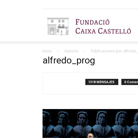
F
Inicio
Autores
Publicaciones por alfredo
C
alfredo_prog
1318 MENSAJES
0 Comen
C