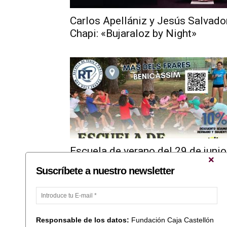
Carlos Apellániz y Jesús Salvado
Chapi: «Bujaraloz by Night»
Escuela de verano del 29 de junio
al 31 de julio
Suscríbete a nuestro newsletter
...
1
2
3
66
Responsable de los datos:
Fundación Caja Castellón