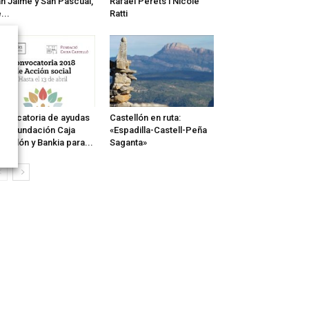
n Jaime y San Pascual,
Rafael Perets i Nicole
...
Ratti
nvocatoria de ayudas
Castellón en ruta:
 la Fundación Caja
«Espadilla-Castell-Peña
stellón y Bankia para...
Saganta»