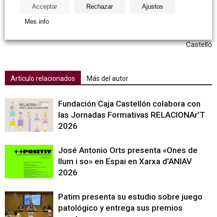
Artículo anterior
Artículo siguiente
Acceptar
Rechazar
Ajustos
Miguel Trillo: “Circuits”
Dos estudiantes reciben las
Mes info
becas de hostelería de L’Olla de
la Plana y Fundació Caixa
Castelló
Artículo relacionados
Más del autor
Fundación Caja Castellón colabora con
las Jornadas Formativas RELACIONAr’T
2026
José Antonio Orts presenta «Ones de
llum i so» en Espai en Xarxa d’ANIAV
2026
Patim presenta su estudio sobre juego
patológico y entrega sus premios