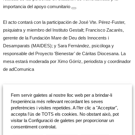
importancia del apoyo comunitario
El acto contará con la participación de José Vte. Pérez-Fuster,
psiquiatra y miembro del Instituto Gestalt; Francisco Zacarés,
gerente de la Fundación Mare de Deu dels Innocents i
Desamparats (MAIDES); y Sara Fernández, psicóloga y
responsable del Proyecto ‘Bienestar’ de Cáritas Diocesana. La
mesa estará moderada por Ximo Górriz, periodista y coordinador
de adComunica
Fem servir galetes al nostre lloc web per a brindar-li
l'experiència més rellevant recordant les seves
preferències i visites repetides. A l'fer clic a "Acceptar",
tweet
accepta l'ús de TOTS els cookies. No obstant això, pot
visitar la Configuració de galetes per proporcionar un
consentiment controlat.