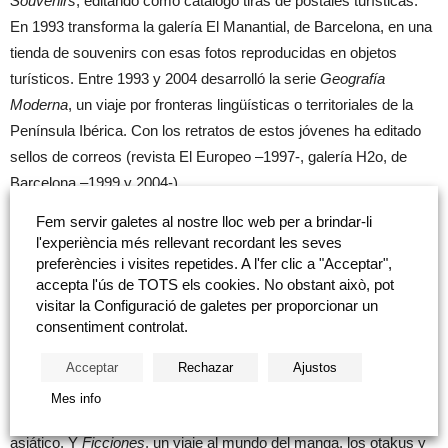
Souvenirs
, editando como catálogo tiras de postales turísticas.
En 1993 transforma la galería El Manantial, de Barcelona, en una
tienda de souvenirs con esas fotos reproducidas en objetos
turísticos. Entre 1993 y 2004 desarrolló la serie
Geografía
Moderna
, un viaje por fronteras lingüísticas o territoriales de la
Península Ibérica. Con los retratos de estos jóvenes ha editado
sellos de correos (revista El Europeo –1997-, galería H2o, de
Barcelona –1999 y 2004-).
Fem servir galetes al nostre lloc web per a brindar-li
Habaneras
(1999-2001) fue su primera serie fuera de España.
l'experiència més rellevant recordant les seves
Retrató en sus casas a travestis de La Habana. Se expuso en
preferències i visites repetides. A l'fer clic a "Acceptar",
accepta l'ús de TOTS els cookies. No obstant això, pot
2005 en el
Círculo de Bellas Artes
de Madrid, dentro de
visitar la Configuració de galetes per proporcionar un
PhotoEspaña, con la curadoría del entonces director del festival,
consentiment controlat.
Horacio Fernández.
Acceptar
Rechazar
Ajustos
En la actualidad trabaja en dos series:
Asiatown
, actitudes de la
Mes info
cultura juvenil surgida en las megaciudades del continente
asiático. Y
Ficciones
, un viaje al mundo del manga, los otakus y