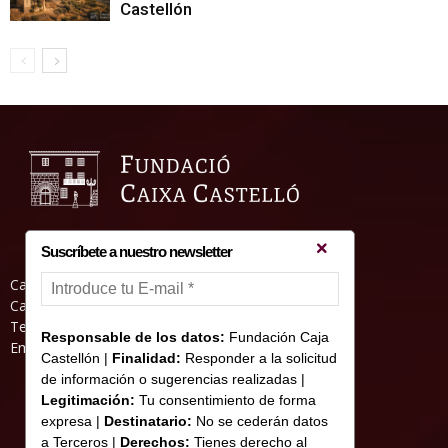
Castellón
Suscríbete a nuestro newsletter
Casa Abadia, Pl. de la Hierba s/nº, 12001
Castelló de la Plana
Teléfono: 964 23 25 51
Responsable de los datos:
Fundación Caja
Email: informacion@fundacioncajacastellon.es
Castellón |
Finalidad:
Responder a la solicitud
de información o sugerencias realizadas |
Legitimación:
Tu consentimiento de forma
expresa |
Destinatario:
No se cederán datos
a Terceros |
Derechos:
Tienes derecho al