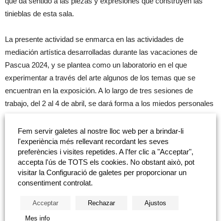
que da sentido a las piezas y expresiones que construyen las
tinieblas de esta sala.
La presente actividad se enmarca en las actividades de
mediación artística desarrolladas durante las vacaciones de
Pascua 2024, y se plantea como un laboratorio en el que
experimentar a través del arte algunos de los temas que se
encuentran en la exposición. A lo largo de tres sesiones de
trabajo, del 2 al 4 de abril, se dará forma a los miedos personales
de cada uno de los asistentes, público a partir de diez años, a
través de la creación de diferentes personajes monstruosos.
Fem servir galetes al nostre lloc web per a brindar-li
l'experiència més rellevant recordant les seves
preferències i visites repetides. A l'fer clic a "Acceptar",
Se trata de la oportunidad para reflexionar sobre los diferentes
accepta l'ús de TOTS els cookies. No obstant això, pot
seres que se esconden en cualquier parte de nuestra casa,
visitar la Configuració de galetes per proporcionar un
escondidos en los armarios o agazapados debajo de las camas,
consentiment controlat.
para así conocerlos mejor y poder retratarlos en una instalación
Acceptar
Rechazar
Ajustos
artística y performativa conjunta.
Mes info