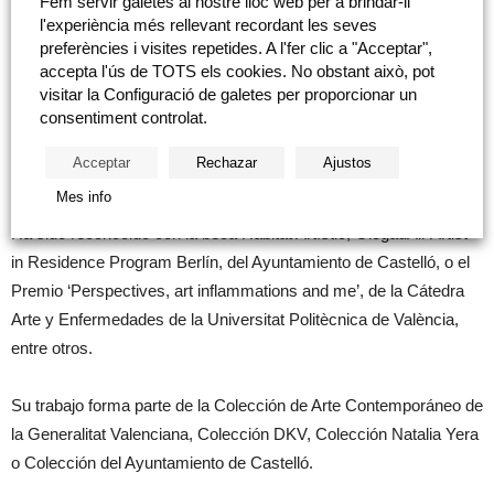
Fem servir galetes al nostre lloc web per a brindar-li
medios de expresión como la imagen digital y la arquitectura.
l'experiència més rellevant recordant les seves
preferències i visites repetides. A l'fer clic a "Acceptar",
En su trayectoria destacan las exposiciones realizadas en el
accepta l'ús de TOTS els cookies. No obstant això, pot
Centro del Carmen de Cultura Contemporánea (València), el
visitar la Configuració de galetes per proporcionar un
consentiment controlat.
EACC (Castelló de la Plana), Bella Center (Copenhague), Galeria
Cànem (Castelló de la Plana), Galería Fúcares (Almagro), o
Acceptar
Rechazar
Ajustos
Galería Daniel Cuevas (Madrid).
Mes info
Ha sido reconocido con la beca Hàbitat Artístic, GlogauAir Artist
in Residence Program Berlín, del Ayuntamiento de Castelló, o el
Premio ‘Perspectives, art inflammations and me’, de la Cátedra
Arte y Enfermedades de la Universitat Politècnica de València,
entre otros.
Su trabajo forma parte de la Colección de Arte Contemporáneo de
la Generalitat Valenciana, Colección DKV, Colección Natalia Yera
o Colección del Ayuntamiento de Castelló.