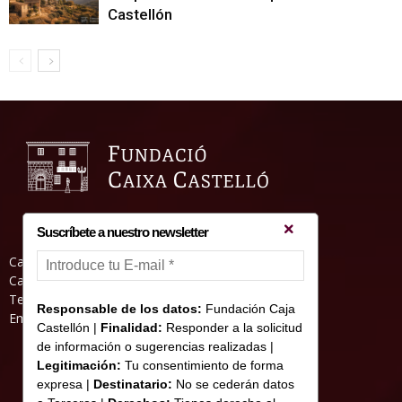
Castellón
Suscríbete a nuestro newsletter
Casa Abadia, Pl. de la Hierba s/nº, 12001
Castelló de la Plana
Teléfono: 964 23 25 51
Responsable de los datos:
Fundación Caja
Email: informacion@fundacioncajacastellon.es
Castellón |
Finalidad:
Responder a la solicitud
de información o sugerencias realizadas |
Legitimación:
Tu consentimiento de forma
expresa |
Destinatario:
No se cederán datos