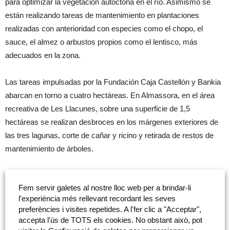
para optimizar la vegetación autóctona en el río. Asimismo se
están realizando tareas de mantenimiento en plantaciones
realizadas con anterioridad con especies como el chopo, el
sauce, el almez o arbustos propios como el lentisco, más
adecuados en la zona.
Las tareas impulsadas por la Fundación Caja Castellón y Bankia
abarcan en torno a cuatro hectáreas. En Almassora, en el área
recreativa de Les Llacunes, sobre una superficie de 1,5
hectáreas se realizan desbroces en los márgenes exteriores de
las tres lagunas, corte de cañar y ricino y retirada de restos de
mantenimiento de árboles.
En el término municipal de Borriana, en el área recreativa de La
Fem servir galetes al nostre lloc web per a brindar-li
Cossa, sobre una superficie de 1,2 hectáreas se efectúan
l'experiència més rellevant recordant les seves
desbroces de herbáceas, corte de cañar y retirada de restos,
preferències i visites repetides. A l'fer clic a "Acceptar",
manteniendo los árboles plantados anteriormente. Así mismo se
accepta l'ús de TOTS els cookies. No obstant això, pot
plantará chopo, almez y lentisco.