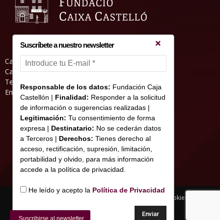
Suscríbete a nuestro newsletter
Casa Abadia, Pl. de la Hierba s/nº, 12001
Castelló de la Plana
Teléfono: 964 23 25 51
Responsable de los datos:
Fundación Caja
Email: informacion@fundacioncajacastellon.es
Castellón |
Finalidad:
Responder a la solicitud
de información o sugerencias realizadas |
Legitimación:
Tu consentimiento de forma
expresa |
Destinatario:
No se cederán datos
a Terceros |
Derechos:
Tienes derecho al
acceso, rectificación, supresión, limitación,
portabilidad y olvido, para más información
accede a la política de privacidad.
He leído y acepto la
Política de Privacidad
Nota legal y Política de Privacidad
Uso de cookies
© Copyright 2017 Fundació Caixa Castelló
Suscribirse al newsletter