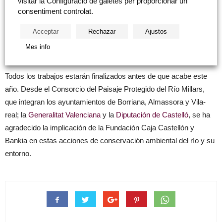
visitar la Configuració de galetes per proporcionar un
consentiment controlat.
Finalmente, en Vila-real, en el meandro del Termet, los desbroces
Acceptar
Rechazar
Ajustos
se centran en la retirada de cañar y restos de otras plantaciones,
Mes info
así como en la plantación de sauces.
Todos los trabajos estarán finalizados antes de que acabe este
año. Desde el Consorcio del Paisaje Protegido del Río Millars,
que integran los ayuntamientos de Borriana, Almassora y Vila-
real; la
Generalitat Valenciana
y la
Diputación de Castelló
, se ha
agradecido la implicación de la Fundación Caja Castellón y
Bankia en estas acciones de conservación ambiental del río y su
entorno.