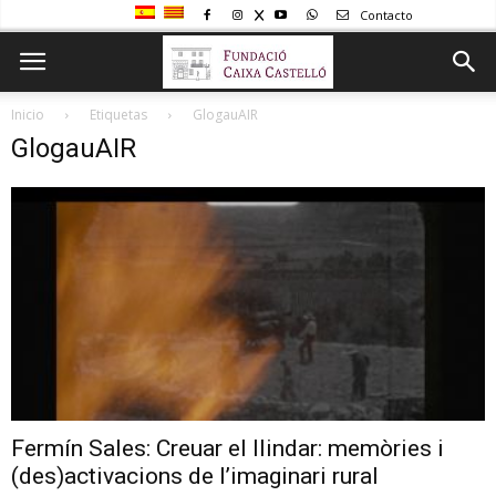
Contacto
Inicio
Etiquetas
GlogauAIR
GlogauAIR
Fermín Sales: Creuar el llindar: memòries i
(des)activacions de l’imaginari rural