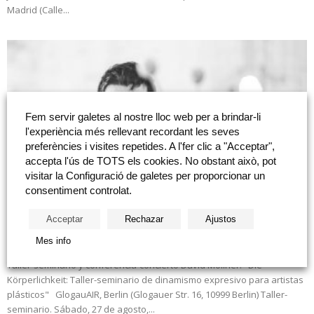
Madrid (Calle...
Fem servir galetes al nostre lloc web per a brindar-li
l'experiència més rellevant recordant les seves
preferències i visites repetides. A l'fer clic a "Acceptar",
accepta l'ús de TOTS els cookies. No obstant això, pot
visitar la Configuració de galetes per proporcionar un
consentiment controlat.
David Moliner: «Die Körperlichkeit: Taller-
Acceptar
Rechazar
Ajustos
seminario de dinamismo expresivo para
artistas plásticos»
Mes info
Taller-seminario y conferencia-concierto David Moliner: "Die
Körperlichkeit: Taller-seminario de dinamismo expresivo para artistas
plásticos" GlogauAIR, Berlin (Glogauer Str. 16, 10999 Berlin) Taller-
seminario. Sábado, 27 de agosto,...