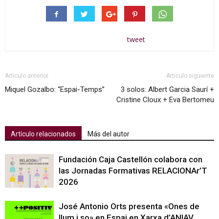
tweet
Artículo anterior
Artículo siguiente
Miquel Gozalbo: “Espai-Temps”
3 solos: Albert Garcia Saurí +
Cristine Cloux + Eva Bertomeu
Artículo relacionados
Más del autor
Fundación Caja Castellón colabora con
las Jornadas Formativas RELACIONAr’T
2026
José Antonio Orts presenta «Ones de
llum i so» en Espai en Xarxa d’ANIAV