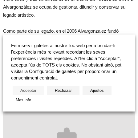
Alvargonzález se ocupa de gestionar, difundir y conservar su
legado artístico.
Como parte de su legado, en el 2006 Alvargonzalez fundó
GlogauAIR en Berlín: una residencia artística dedicada al
Fem servir galetes al nostre lloc web per a brindar-li
intercambio de ideas y a la creación. A través de las Becas
l'experiència més rellevant recordant les seves
Habitat Artístic numerosos artistas de Castellón han podido
preferències i visites repetides. A l'fer clic a "Acceptar",
desarrollar un proyecto artístico en esta residencia berlinesa.
accepta l'ús de TOTS els cookies. No obstant això, pot
Desde Castellón se ha establecido este punto de conexión clave
visitar la Configuració de galetes per proporcionar un
consentiment controlat.
entre el panorama artístico nacional e internacional.
Acceptar
Rechazar
Ajustos
Mes info