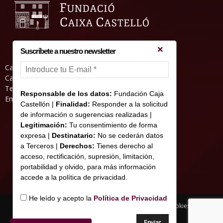
Suscríbete a nuestro newsletter
Casa Abadia, Pl. de la Hierba s/nº, 12001
Castelló de la Plana
Teléfono: 964 23 25 51
Responsable de los datos:
Fundación Caja
Email: informacion@fundacioncajacastellon.es
Castellón |
Finalidad:
Responder a la solicitud
de información o sugerencias realizadas |
Legitimación:
Tu consentimiento de forma
expresa |
Destinatario:
No se cederán datos
a Terceros |
Derechos:
Tienes derecho al
acceso, rectificación, supresión, limitación,
portabilidad y olvido, para más información
accede a la política de privacidad.
He leído y acepto la
Política de Privacidad
Nota legal y Política de Privacidad
Uso de cookies