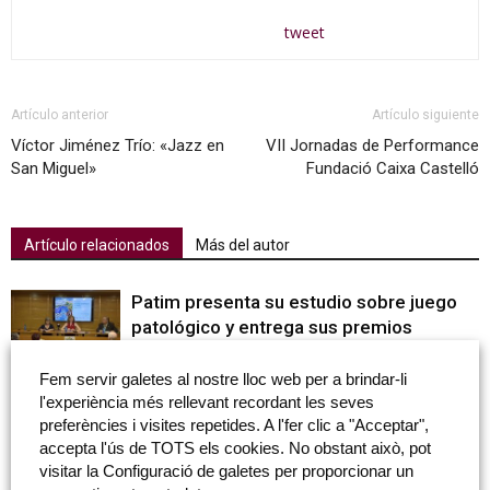
tweet
Artículo anterior
Artículo siguiente
Víctor Jiménez Trío: «Jazz en
VII Jornadas de Performance
San Miguel»
Fundació Caixa Castelló
Artículo relacionados
Más del autor
Patim presenta su estudio sobre juego
patológico y entrega sus premios
anuales
Fem servir galetes al nostre lloc web per a brindar-li
l'experiència més rellevant recordant les seves
Fundació Caixa Castelló y el Real Casino
preferències i visites repetides. A l'fer clic a "Acceptar",
Antiguo de Castellón firman un convenio
accepta l'ús de TOTS els cookies. No obstant això, pot
de colaboración
visitar la Configuració de galetes per proporcionar un