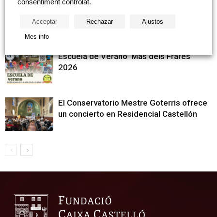
consentiment controlat.
Fundació Caixa Castelló colabora en el 3º
concurso de redacción y dibujo de La Filà
Acceptar
Rechazar
Ajustos
d’en Trilles
Mes info
Escuela de Verano ‘Mas dels Frares’
2026
El Conservatorio Mestre Goterris ofrece
un concierto en Residencial Castellón