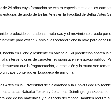
nar de 24 años cuya formación se centra especialmente en los campos 
studios de grado de Bellas Artes en la Facultad de Bellas Artes San
onido, producido por cadenas metálicas y el movimiento creado por el
mente para existir. Y sólo el espectador tiene la llave para concluir 
ar, nacida en Elche y residente en Valencia. Su producción abarca la pi
rolla intervenciones de carácter revisionista en el espacio público. 
ue demuestra que la fragmentación, la repetición y la rotura son tema
do un caos contenido en búsqueda de armonía.
as Artes en la Universidad de Salamanca y la Universidad Politécnic
r los artistas Natsuko Tezuka y Johannes Deimling organizados por D
oralidad de los materiales y el espacio delimitado. También recurre 