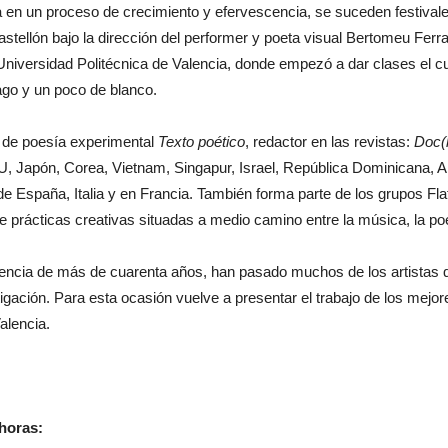
 en un proceso de crecimiento y efervescencia, se suceden festival
stellón bajo la dirección del performer y poeta visual Bertomeu Ferr
 Universidad Politécnica de Valencia, donde empezó a dar clases el c
ago y un poco de blanco.
a de poesía experimental
Texto poético
, redactor en las revistas:
Doc(k
, Japón, Corea, Vietnam, Singapur, Israel, República Dominicana, 
de España, Italia y en Francia. También forma parte de los grupos Fl
de prácticas creativas situadas a medio camino entre la música, la poe
riencia de más de cuarenta años, han pasado muchos de los artistas
tigación. Para esta ocasión vuelve a presentar el trabajo de los mejo
alencia.
 horas: