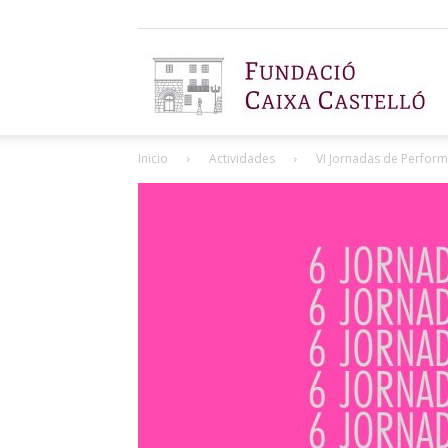
F
Inicio
Actividades
VI Jornadas de Perform
C
C